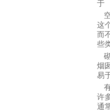
于
这
而
些
烟
易
许
通