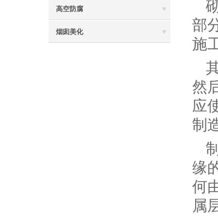
高空防腐
部
烟囱美化
施
然
应
制
缘
何
属