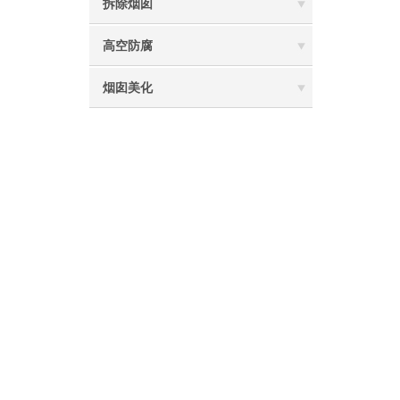
拆除烟囱
高空防腐
烟囱美化