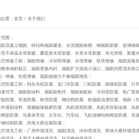
的位置：
首页
> 关于我们
范围：
钢筋混凝土烟囱、砖结构烟囱建造、水泥烟囱移模、钢烟囱新建、玻璃钢
锥壳不保温水塔新建、蘑菇形水塔新建、伞形水塔新建、筒仓滑模、新建
高空维修工程：烟囱维修、冷却塔维修、水塔维修、铁塔维修、烟囱加箍
囱整体倾斜校正、烟囱更换内衬、烟囱扩大或缩小顶口、烟囱内壁清灰除
网）维修、轮窑维修、烟囱抽烟力不够烟囱增高；
高空防腐工程：码头吊机防腐、龙门吊防腐、门机防腐、御煤机防腐、行
油漆写字、烟囱刷涂料、烟囱刷色环、烟囱刷航标、冷却塔防腐、电厂双
炉架防腐、管道防腐、铁塔防腐、钢结构防腐、铁烟囱油漆防腐、烟囱（
厦外墙刷涂料、煤棚输煤栈桥防腐、风机塔筒防腐、风机塔筒刷油漆、风
形网架防腐、鸟巢体育馆、火车站、汽车站、飞机场钢结构网架防腐、高
桥钢结构防腐、跨海大桥拉索防腐；
高空清洗工程：厂房外墙清洗、烟囱清洗、冷却塔清洗、商场大楼外墙清
外墙清洗、大酒店大楼外墙清洗、住宅楼外墙清洗；