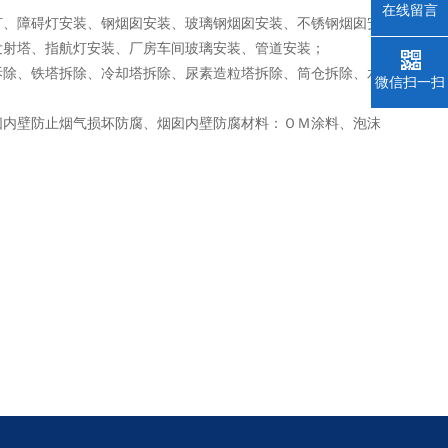
在线留言
灯、障碍灯安装、钢烟囱安装、玻璃钢烟囱安装、不锈钢烟囱安
发射塔、指航灯安装、厂房车间玻璃安装、管道安装；
拆除、铁塔拆除、冷却塔拆除、尿素造粒塔拆除、筒仓拆除、水
微信扫一扫
囱内壁防止烟气损坏防腐、烟囱内壁防腐材料：ＯＭ涂料、泡沫