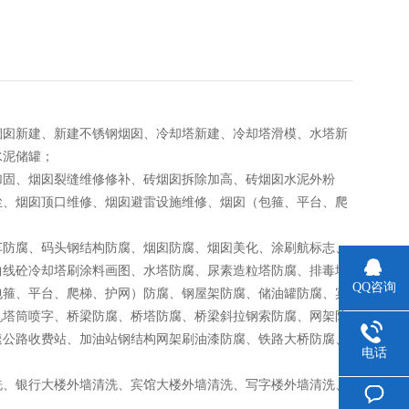
烟囱新建、新建不锈钢烟囱、冷却塔新建、冷却塔滑模、水塔新
水泥储罐；
加固、烟囱裂缝维修修补、砖烟囱拆除加高、砖烟囱水泥外粉
尘、烟囱顶口维修、烟囱避雷设施维修、烟囱（包箍、平台、爬
车防腐、码头钢结构防腐、烟囱防腐、烟囱美化、涂刷航标志、
曲线砼冷却塔刷涂料画图、水塔防腐、尿素造粒塔防腐、排毒塔
QQ咨询
包箍、平台、爬梯、护网）防腐、钢屋架防腐、储油罐防腐、宾
机塔筒喷字、桥梁防腐、桥塔防腐、桥梁斜拉钢索防腐、网架防
速公路收费站、加油站钢结构网架刷油漆防腐、铁路大桥防腐、
电话
洗、银行大楼外墙清洗、宾馆大楼外墙清洗、写字楼外墙清洗、