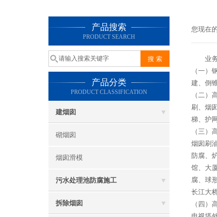
产品搜索
您现在
PRODUCT SEARCH
业务
（一）
产品分类
建、倒
PRODUCT CLASSIFICATION
（二）
刷、烟
建烟囱
梯、护
（三）
砌烟囱
烟囱刷
防腐、
烟囱滑模
馆、大
腐、球
污水处理池防腐施工
长江大
拆除烟囱
（四）
电视塔