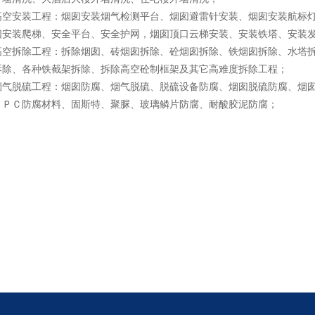
高空安装工程：烟囱安装烟气检测平台、烟囱避雷针安装、烟囱安装航标
囱安装爬梯、安全平台、安全护网，烟囱顶口云梯安装、安装铁塔、安装
高空拆除工程：拆除烟囱、砖烟囱拆除、砼烟囱拆除、铁烟囱拆除、水塔
拆除、各种铁截架拆除、拆除高空砼制框架及其它高难度拆除工程；
烟气脱硫工程：烟囱防腐、烟气脱硫、脱硫设备防腐、烟囱脱硫防腐、烟
、ＰＣ防腐材料、固斯特、聚脲、玻璃鳞片防腐、耐酸胶泥防腐；