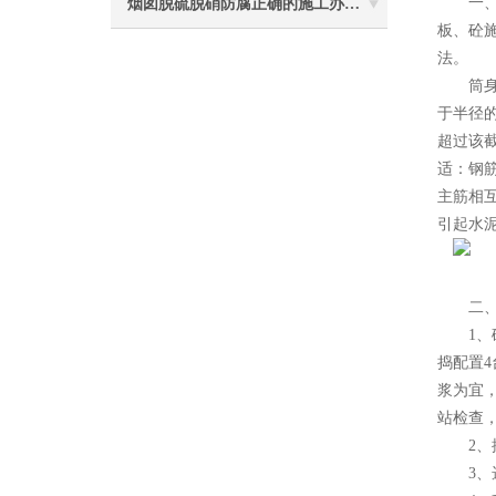
一、新
烟囱脱硫脱硝防腐正确的施工办法由高空防腐公司说与你听
板、砼
法。
筒身施
于半径的
超过该截
适：钢筋
主筋相互
引起水泥
二、施
1、砼
捣配置4
浆为宜
站检查
2、控
3、选