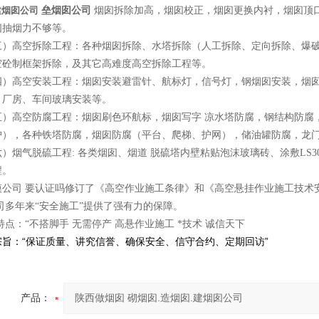
建烟囱公司
垒烟囱公司
烟囱拆除加高，烟囱校正，烟囱更换内衬，烟囱顶
囱抽烟力不够等。
高空拆除工程：各种烟囱拆除、水塔拆除（人工拆除、定向拆除、爆破
空砼制框架拆除，及其它高难度高空拆除工程等。
高空安装工程：烟囱安装避雷针、航标灯，信号灯，钢烟囱安装，烟囱
，厂房、车间玻璃安装等。
高空防腐工程：烟囱刷色环航标，烟囱写字
凉水塔防腐，钢结构防腐
护），各种铁塔防腐，烟囱防腐（平台、爬梯、护网），储油罐防腐，龙
烟气脱硫工程: 各类烟囱、烟道
脱硫塔内壁粘贴泡沫玻璃砖、涂敷LS3
程。
模公司 要认证吗修订了《高空作业施工条律》和《高空悬挂作业施工技术
司多年来“安全施工”提供了强有力的保障。
特点：“不搭脚手 无需停产 高悬作业施工 *技术 诚信天下
宗旨：“保证质量、讲究信誉、确保安全、信守合约、定期回访”
产品：