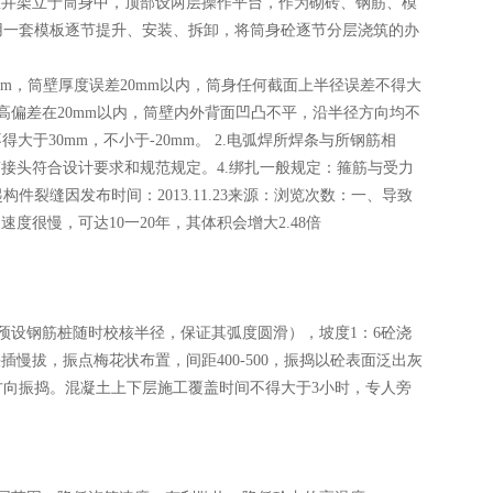
井架立于筒身中，顶部设两层操作平台，作为砌砖、钢筋、模
用一套模板逐节提升、安装、拆卸，将筒身砼逐节分层浇筑的办
，筒壁厚度误差20mm以内，筒身任何截面上半径误差不得大
标高偏差在20mm以内，筒壁内外背面凹凸不平，沿半径方向均不
于30mm，不小于-20mm。 2.电弧焊所焊条与所钢筋相
503.钢筋接头符合设计要求和规范规定。4.绑扎一般规定：箍筋与受力
裂缝因发布时间：2013.11.23来源：浏览次数：一、导致
很慢，可达10一20年，其体积会增大2.48倍
设钢筋桩随时校核半径，保证其弧度圆滑），坡度1：6砼浇
插慢拔，振点梅花状布置，间距400-500，振捣以砼表面泛出灰
向振捣。混凝土上下层施工覆盖时间不得大于3小时，专人旁