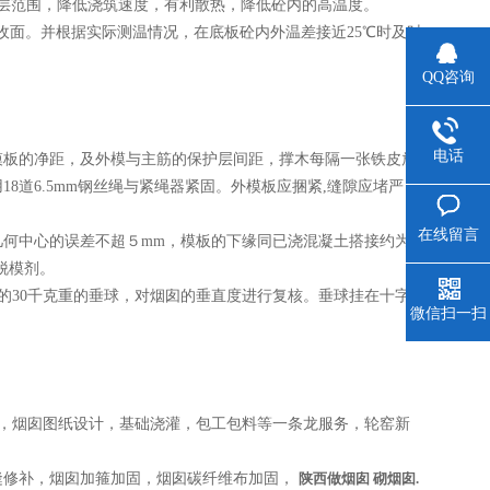
层范围，降低浇筑速度，有利散热，降低砼内的高温度。
面。并根据实际测温情况，在底板砼内外温差接近25℃时及时
QQ咨询
电话
板的净距，及外模与主筋的保护层间距，撑木每隔一张铁皮放
8道6.5mm钢丝绳与紧绳器紧固。外模板应捆紧,缝隙应堵严，
在线留言
何中心的误差不超５mm，模板的下缘同已浇混凝土搭接约为
脱模剂。
的30千克重的垂球，对烟囱的垂直度进行复核。垂球挂在十字
微信扫一扫
），烟囱图纸设计，基础浇灌，包工包料等一条龙服务，轮窑新
修补，烟囱加箍加固，烟囱碳纤维布加固，
陕西
做烟囱 砌烟囱.