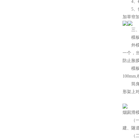
4、砼
5、保
加草帘
三、移
模板
外模安
一个，当
防止胀
模板的
100m
筒身中
形架上
烟囱滑
（一
建、隧
（二）