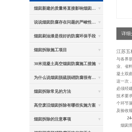
烟囱新建的质量将直接影响烟囱防腐工程的难度
说说烟囱防腐存在问题的严峻性体现在哪些方面
详细
烟囱刷油漆是很好的防腐环保手段
烟囱拆除施工项目
江苏五
与各界
30米混凝土高空烟囱防腐施工措施
业、省
凝土双
为什么说烟囱脱硫脱硝防腐很有必要
这一次
必须经
烟囱拆除常见的方法
技术要
个环节落
高空废旧烟囱拆除有哪些实施方案
及验收
24
烟囱拆除的注意事项
烟囱滑