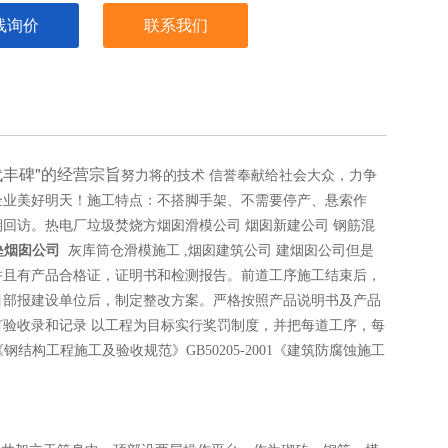
线询价
联系我们
丰碑"的经营宗旨
努力将的技术 信誉奉献给社会大众，力争
企业美好明天！施工特点：不搭脚手架、不需要停产、悬索作
钢筋混
期回访。
热电厂垃圾焚烧方烟囱滑模公司 烟囱新建公司
垒烟囱公司
灰库筒仓滑模施工
,烟囱建筑公司 建烟囱公司
但是
并且有产品合格证，证明书和检测报告。前道工序施工结束后，
目部报建设单位后，制定整改方案。严格按照产品说明书及产品
有验收录和记录
以工程为目标实行奖罚制度，并把每道工序，每
结构工程施工及验收规范》GB50205-2001《建筑防腐蚀施工