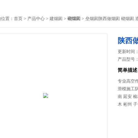
的位置：
首页
>
产品中心
>
建烟囱
>
砌烟囱
> 垒烟囱陕西做烟囱 砌烟囱.
陕西做
更新时间： 2
产品型号
简单描述
专业高空
滑模施工队
南 延安 榆
木 彬州 