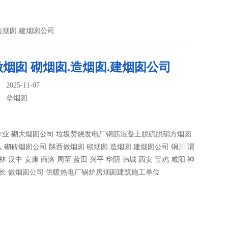
造烟囱.建烟囱公司
烟囱 砌烟囱.造烟囱.建烟囱公司
025-11-07
：
垒烟囱
作业 砌大烟囱公司 垃圾焚烧发电厂钢筋混凝土脱硫脱硝方烟囱
 砌砖烟囱公司 陕西做烟囱 砌烟囱.造烟囱.建烟囱公司 铜川 渭
林 汉中 安康 商洛 周至 蓝田 兴平 华阴 韩城 西安 宝鸡 咸阳 神
子长 做烟囱公司 供暖热电厂锅炉房烟囱建筑施工单位