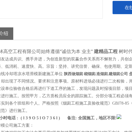
在
介绍
林高空工程有限公司始终遵循"诚信为本 业主*
建精品工程
树时代
朋友达成共识、携手并进，为创造新型的双赢合作关系而不懈努力，共创
料、低消耗、速度快、高。宗旨：坚持、讲究信誉、确保、包使用期、定
曲线冷却塔凉水塔滑模新建施工单位
陕西
做烟囱 砌烟囱.造烟囱.建烟囱公司
，却出现了不同情况。要求和注意事项。原材料进场必须进行二次检验，
建设单位验收合格后再进行下道工序的施工，发现问题及时报项目部，项
求进行施工。按照甲方，乙方质检员应全的跟踪施工。
分部分项工程必须
实到各个班组和个人。严格按照《烟囱工程施工及验收规范》GBJ78-85《钢
规范》进行施工。
小时电话 : ( l 3 9 O 5 l O 7 3 6 l ) 备注: 全国施工，地区不限!
模公司施工方案：