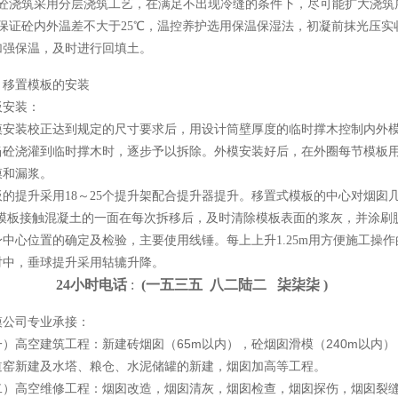
浇筑采用分层浇筑工艺，在满足不出现冷缝的条件下，尽可能扩大浇筑
证砼内外温差不大于25℃，温控养护选用保温保湿法，初凝前抹光压实收
加强保温，及时进行回填土。
置模板的安装
安装：
装校正达到规定的尺寸要求后，用设计筒壁厚度的临时撑木控制内外模
砼浇灌到临时撑木时，逐步予以拆除。外模安装好后，在外圈每节模板用1
膜和漏浆。
提升采用18～25个提升架配合提升器提升。移置式模板的中心对烟囱几
m,模板接触混凝土的一面在每次拆移后，及时清除模板表面的浆灰，并涂刷
心位置的确定及检验，主要使用线锤。每上上升1.25m用方便施工操作
对中，垂球提升采用轱辘升降。
24小时电话
:
(一
五
三
五 八
二
陆
二 柒
柒
柒 )
模公司专业承接：
高空建筑工程：新建砖烟囱（65m以内），砼烟囱滑模（240m以内
）
道窑新建及水塔、粮仓、水泥储罐的新建，烟囱加高等工程。
高空维修工程：烟囱改造，烟囱清灰，烟囱检查，烟囱探伤，烟囱裂缝