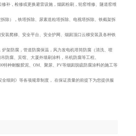
口修补，检修或更换避雷设施，烟囱粉刷，轮窑维修、隧道窑维
拆除），铁塔拆除、尿素造粒塔拆除、电视塔拆除、铁截架拆
安装爬梯、安全平台、安全护网、烟囱顶口云梯安装及各种铁
，炉架防腐，管道防腐保温，风力发电机塔筒防腐（清洗、喷
门吊防腐、宾馆、大厦外墙刷涂料，吊机防腐等工程。
00特种耐酸胶泥、OM、聚尿、PV等烟囱脱硫防腐涂料的施工等
安全细则》等各项规章制度， 在保证质量的前提下为您提供服