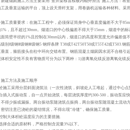
建烟囱施工方法主要采用“竖井架移置模板内砌外滑法”施工方法：将竖
施工及垂直运输的平台，顶上设天滑杆支架，用卷扬机运输各种材料。采
工质量要求：在施工工程中，必须保证筒身中心垂直度偏差不大于85mm
1%，且不超过30mm。烟道口的中心线偏差不得大于15mm，烟道中的
面筒壁半径的1%且控制在30mm以内，烟道口的高度和宽度允许偏差值不得大
级别Ⅰ级钢Ⅱ级钢Ⅲ级钢5 钢焊条牌 T38或T42T50T50或T55T42或T
垂直，箍筋接头在柱中环向交错布置。钢筋混凝土烟囱因水泥不合格引起构件
体积安定性不良有害物质可分为以下两种：1)游离氧化镁反游离氧化镁反速度
工方法及施工顺序
施工采用分层斜面浇筑法（一次性浇筑，斜坡处人工堆起，通过中心点预
台插入式振动泵，自一点开始浇筑，每层浇筑厚度约300-500，振动泵应快
，不得少振或漏振。两台振动泵随浇筑点振捣，两台振动泵随混凝土流动方
，密切注意已浇砼的凝结情况，不得出现“冷缝”，确保施工质量。
制大体积砼温度应力的主要措施.
择合适的原材料，严格控制含泥量3%以下。