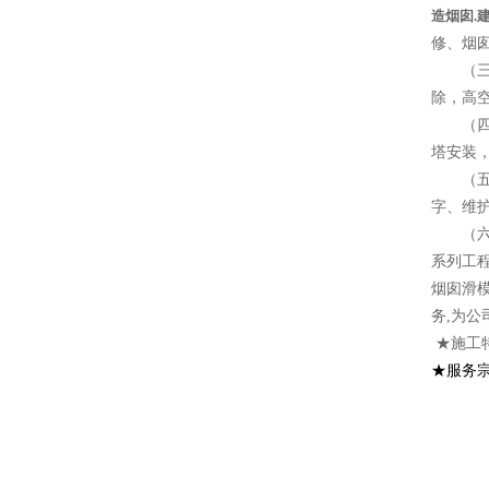
造烟囱.
修、烟
（三）
除，高
（四）
塔安装
（五）
字、维
（六）
系列工
烟囱滑
务,为公
★施工
★服务