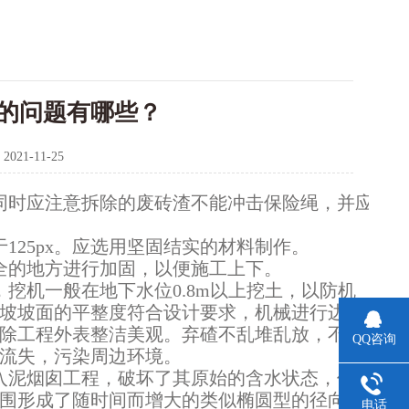
的问题有哪些？
：
2021-11-25
同时应注意拆除的废砖渣不能冲击保险绳，并应
25px。应选用坚固结实的材料制作。
全的地方进行加固，以便施工上下。
挖机一般在地下水位0.8m以上挖土，以防机
坡坡面的平整度符合设计要求，机械进行边坡
除工程外表整洁美观。弃碴不乱堆乱放，不污
QQ咨询
流失，污染周边环境。
入泥烟囱工程，破坏了其原始的含水状态，使泥
围形成了随时间而增大的类似椭圆型的径向分
电话