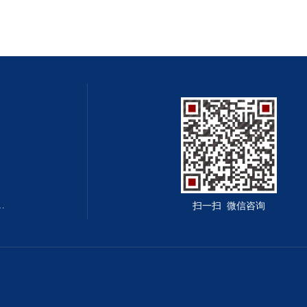
囱.造烟囱.建烟囱公司
扫一扫 微信咨询