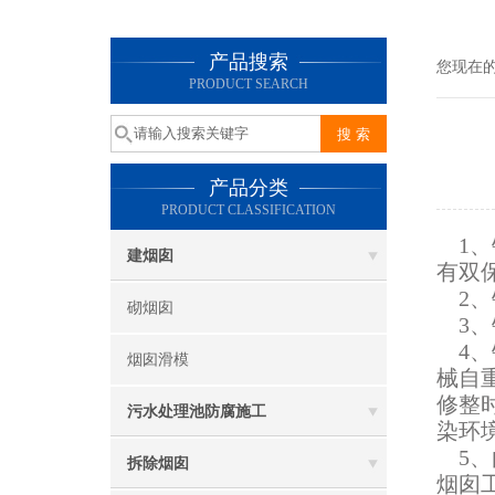
产品搜索
您现在
PRODUCT SEARCH
产品分类
PRODUCT CLASSIFICATION
1、
建烟囱
有双
2、
砌烟囱
3、
4、
烟囱滑模
械自
修整
污水处理池防腐施工
染环
5、
拆除烟囱
烟囱