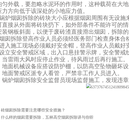
均匀外载，要忽略水泥环的作用时，这种载荷在大地
应力方向低于该深处的小地应力值。
锅炉烟囱拆除的砖块大小应根据烟囱周围有无设施
可直接从外面将砖块扔下，如外部条件不能许可的情
安装钢板斜面，以便于废砖渣直接滑出烟囱，拆除的
烟囱拆除登高作业人员必须经医务部门检查身体合
进入施工现场必须戴好安全帽，登高作业人员戴好
设立安全警戒区域，出入口悬挂警示牌，安全警戒线
、当雷雨大风时应停止作业，待风雨过后再行施工。
、地面机械设备应搭设防护棚，以防高空坠物砸坏设
、地面警戒区派专人看管，严禁非工作人员进入。
、锅炉烟囱拆除安全监督员现场监督施工，发现违章
：
砖烟囱拆除需要注意哪些安全措施？
：
什么样的烟囱需要拆除，五林高空烟囱拆除讲与你听