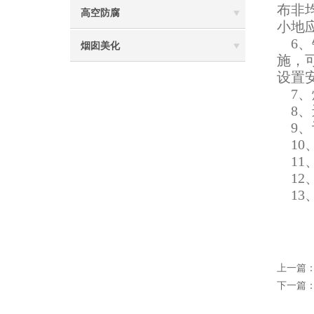
布非
高空防腐
小地
6、
烟囱美化
施，
设置
7、
8、
9、
10
11
12
13
上一篇
下一篇