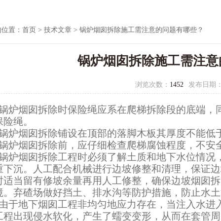
的位置：
首页
>
技术文章
> 锅炉烟囱拆除施工需注意的问题有哪些？
锅炉烟囱拆除施工需注意
浏览次数：
1452
发布日期
锅炉烟囱拆除时保险绳应系在爬梯拆除段的底端，
保险绳。
锅炉烟囱拆除铺设在顶部的落脚木板其厚度不能低于1
锅炉烟囱拆除前，应仔细检查爬梯腐蚀程度，不安
锅炉烟囱拆除工程时必须了解土质和地下水位情况，
重下沉。人工配合机械进行边坡修整和清理，保证边
时适当留有修坡余量再用人工修整，确保边坡烟囱拆
境。弃碴场做好挡土、排水沟等防护措施，防止水土
由于地下烟囱工程非均匀地应力存在，当注入水进
工程出现侵水软化，产生了蠕变变形，从而在套管周