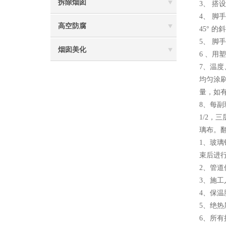
拆除烟囱
3、 
4、 脚
高空防腐
45° 
5、 脚
烟囱美化
6 、用
7、温度
均匀涂
量，如
8、每副
1/2，
璃布。
1、玻
束后进
2、管
3、施
4、保
5、绝
6、所