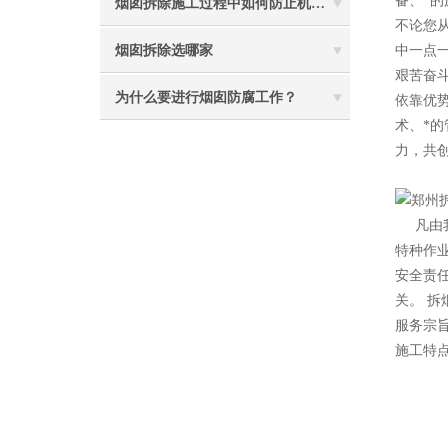
备、*
烟囱拆除施工过程中如何防止机械伤害
不论您
烟囱拆除选哪家
中一点
艰苦奋
为什么要进行烟囱防腐工作？
依靠优
术、*
力，共
2
凡由
特种作
安全责
关。 拆
服务宗
施工特点