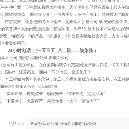
的施工工艺、安全快捷的服务，赢得了社会各界和广大客户的高度赞誉。
从事何种行业，设备意味着巨大的投资。为了保护您已经在设备上投入的
一点地被侵蚀掉。我公司运用（不搭脚手架，不停产施工）特种技术,*颁
斗、讲求实效、锐意进取的企业精神。定州烟囱新建公司-欢迎光临始终遵循
势的装备和一支爱岗敬业的施工管理队伍，依靠*的施工技术和网络化的管
的管理、*的设备、*的产品、*的服务、*的信誉奉献给社会大众，力争与
创企业美好明天!
4小时电话
:
(一
五
三
五 八
二
陆
二 柒
柒
柒 )
我公司施工过的单位，在保质期内我公司定期回访或电话联络，询问工程
业、国内*、江苏高空、面向、不分地区、全国施工！
任：本工程如为我方劳务承包，施工安全措施由我方准备及实施，在工程
烟囱公司-扒烟囱公司-倒烟囱公司
旨：“保证质量、讲究信誉、确保安全、信守合约、定期回访”
：“不搭脚手、无需停产、高悬作业、*技术、诚信天下”
产品：