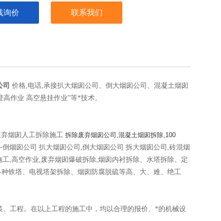
线询价
联系我们
公司
价格,电话,承接扒大烟囱公司、倒大烟囱公司、混凝土烟囱
登高作业 高空悬挂作业”等*技术。
0米废弃烟囱人工拆除施工
拆除废弃烟囱公司,混凝土烟囱拆除,100
-倒烟囱公司 扒大烟囱公司,倒大烟囱公司 拆大烟囱公司,砖混烟
施工,高空作业,废弃烟囱爆破拆除,烟囱内衬拆除、水塔拆除、定
各种铁塔、电视塔架拆除、烟囱防腐脱硫等高、大、难、绝工
装、工程。在以上工程的施工中，均以合理的报价、*的机械设