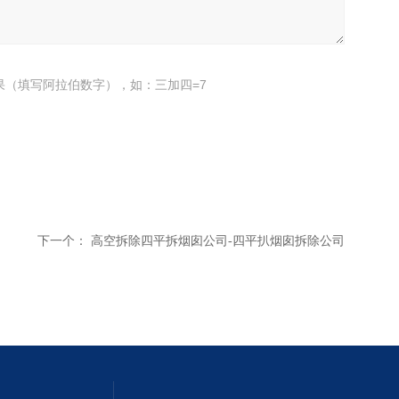
果（填写阿拉伯数字），如：三加四=7
下一个：
高空拆除四平拆烟囱公司-四平扒烟囱拆除公司