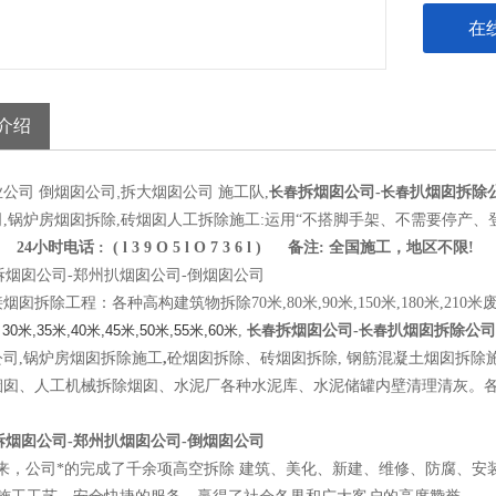
在
介绍
倒烟囱公司,拆大烟囱公司 施工队
业公司
,
长春
拆烟囱公司-
长春
扒
烟囱拆除
,锅炉房烟囱拆除,砖烟囱人工拆除施工:运用“不搭脚手架、不需要停产、
24小时电话 : ( l 3 9 O 5 l O 7 3 6 l ) 备注: 全国施工，地区不限!
烟囱拆除工程：各种高构建筑物拆除70米,80米,90米,150米,180米,21
 30米,35米,40米,45米,50米,55米,60米
,
长春
拆烟囱公司-
长春
扒烟囱拆除公司
公司,锅炉房烟囱拆除施工
,
砼烟囱拆除、砖烟囱拆除, 钢筋混凝土烟囱拆除
烟囱、人工机械拆除烟囱、水泥厂各种水泥库、水泥储罐内壁清理清灰。
来，公司*的完成了千余项高空拆除 建筑、美化、新建、维修、防腐、安