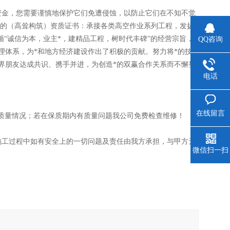
资金，您需要谨慎地保护它们免遭侵蚀，以防止它们在不知不觉
发的（高耸构筑）资质证书：承接各类高空作业系列工程，发扬
“诚信为本，业主*，建精品工程，树时代丰碑”的经营宗旨，
QQ咨询
理体系，为*和地方经济建设作出了积极的贡献。努力将*的技
各界朋友达成共识、携手并进，为创造*的双赢合作关系而不懈努
电话
在线留言
质量情况；若在保质期内有质量问题我公司免费检查维修！
施工过程中如有安全上的一切问题及责任由我方承担，与甲方无
微信扫一扫