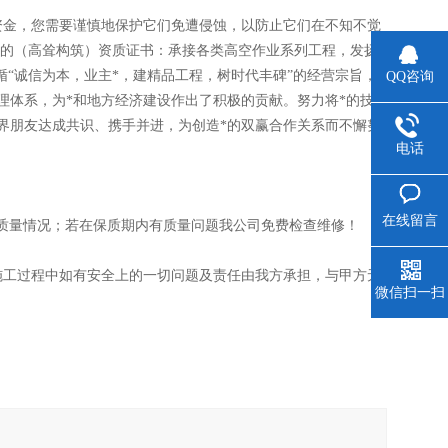
资金，您需要谨慎地保护它们免遭侵蚀，以防止它们在不知不觉
发的（高耸构筑）资质证书：承接各类高空作业系列工程，发扬
“诚信为本，业主*，建精品工程，树时代丰碑”的经营宗旨，
QQ咨询
理体系，为*和地方经济建设作出了积极的贡献。努力将*的技
各界朋友达成共识、携手并进，为创造*的双赢合作关系而不懈努
电话
在线留言
质量情况；若在保质期内有质量问题我公司免费检查维修！
施工过程中如有安全上的一切问题及责任由我方承担，与甲方无
微信扫一扫