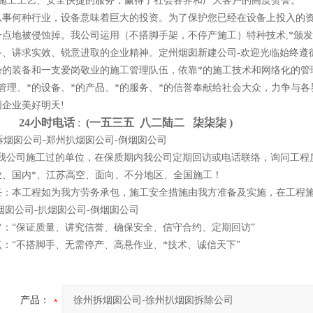
的施工工艺、安全快捷的服务，赢得了社会各界和广大客户的高度赞誉。
从事何种行业，设备意味着巨大的投资。为了保护您已经在设备上投入的
一点地被侵蚀掉。我公司运用（不搭脚手架，不停产施工）特种技术,*颁
斗、讲求实效、锐意进取的企业精神。定州烟囱新建公司-欢迎光临始终遵循
势的装备和一支爱岗敬业的施工管理队伍，依靠*的施工技术和网络化的管
的管理、*的设备、*的产品、*的服务、*的信誉奉献给社会大众，力争与
企业美好明天!
4小时电话
:
(一
五
三
五 八
二
陆
二 柒
柒
柒 )
我公司施工过的单位，在保质期内我公司定期回访或电话联络，询问工程
业、国内*、江苏高空、面向、不分地区、全国施工！
任：本工程如为我方劳务承包，施工安全措施由我方准备及实施，在工程
烟囱公司-扒烟囱公司-倒烟囱公司
旨：“保证质量、讲究信誉、确保安全、信守合约、定期回访”
：“不搭脚手、无需停产、高悬作业、*技术、诚信天下”
产品：