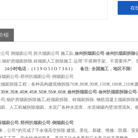
在
介绍
倒烟囱公司,拆大烟囱公司 施工队
业公司
,
徐州
拆烟囱公司-
徐州
扒
烟囱拆除
,锅炉房烟囱拆除,砖烟囱人工拆除施工:运用“不搭脚手架、不需要停产、
24小时电话 : ( l 3 9 O 5 l O 7 3 6 l ) 备注: 全国施工，地区不限!
烟囱拆除工程：各种高构建筑物拆除70米,80米,90米,150米,180米,21
 30米,35米,40米,45米,50米,55米,60米
,
徐州
拆烟囱公司-
徐州
扒烟囱拆除公司
公司,锅炉房烟囱拆除施工
,
砼烟囱拆除、砖烟囱拆除, 钢筋混凝土烟囱拆除
烟囱、人工机械拆除烟囱、水泥厂各种水泥库、水泥储罐内壁清理清灰。
来，公司*的完成了千余项高空拆除 建筑、美化、新建、维修、防腐、安