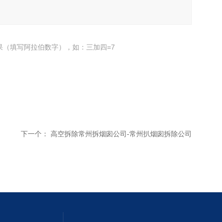
果（填写阿拉伯数字），如：三加四=7
下一个：
高空拆除常州拆烟囱公司-常州扒烟囱拆除公司