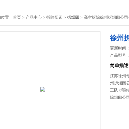
的位置：
首页
>
产品中心
>
拆除烟囱
>
扒烟囱
> 高空拆除徐州拆烟囱公司
徐州
更新时间： 2
产品型号
简单描述
江苏徐州专
州拆烟囱公
工队 拆除
除烟囱公