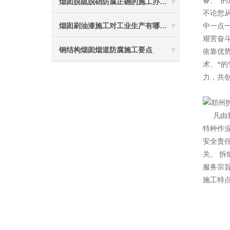
备、*
烟囱脱硫脱硝防腐正确的施工办法由高空防腐公司说与你听
不论您
烟囱刷油漆施工对工业生产有哪些效能？
中一点
艰苦奋
钢结构烟囱烟道防腐施工要点
依靠优
术、*
力，共创
2
凡由
特种作
安全责
关。 拆
服务宗
施工特点