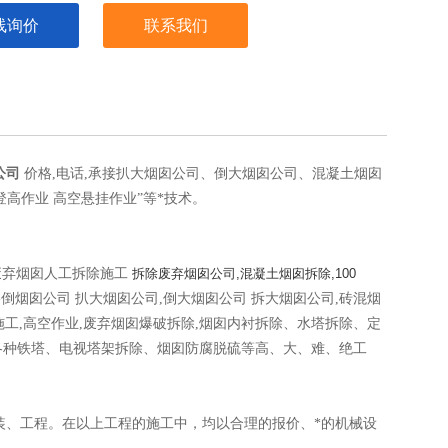
线询价
联系我们
公司
价格,电话,承接扒大烟囱公司、倒大烟囱公司、混凝土烟囱
登高作业 高空悬挂作业”等*技术。
0米废弃烟囱人工拆除施工
拆除废弃烟囱公司,混凝土烟囱拆除,100
-倒烟囱公司 扒大烟囱公司,倒大烟囱公司 拆大烟囱公司,砖混烟
施工,高空作业,废弃烟囱爆破拆除,烟囱内衬拆除、水塔拆除、定
各种铁塔、电视塔架拆除、烟囱防腐脱硫等高、大、难、绝工
装、工程。在以上工程的施工中，均以合理的报价、*的机械设