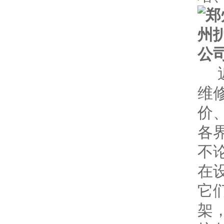
维
价
各
不
在
它
架