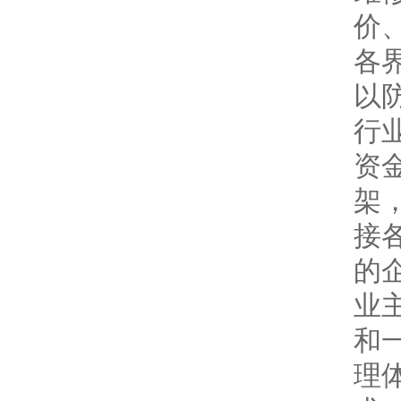
价
各
以
行
资
架
接
的
业
和
理