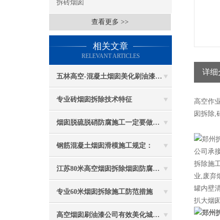
拆砖烟囱
查看更多 >>
相关文章
RELEVANT ARTICLES
详细
五林高空-混凝土烟囱美化刷油漆防腐施工
专业砖烟囱拆除技术特征
高空作
囱拆除,
烟囱脱硫脱硝防腐施工一定要做好防护工作
钢筋混凝土烟囱滑模施工规定：
公司承接烟
拆除施工
江苏80米高空烟囱拆除烟囱防腐工程施工安全注意事项
业,废弃
罐内壁
专业60米烟囱拆除施工防范措施
扒大烟囱
高空烟囱刷油漆公司有效美化城市环境