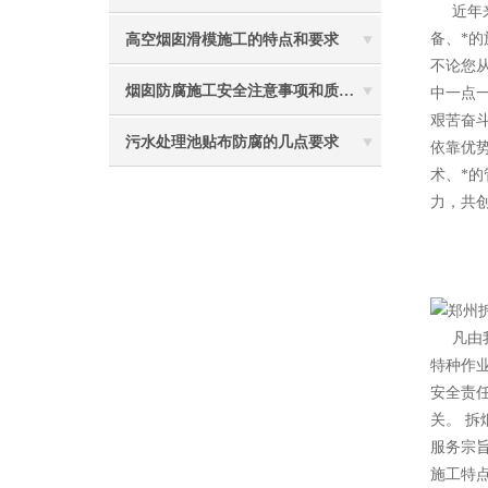
近年
备、*
高空烟囱滑模施工的特点和要求
不论您
烟囱防腐施工安全注意事项和质量要求与安全技术要求
中一点
艰苦奋
污水处理池贴布防腐的几点要求
依靠优
术、*
力，共
2
凡由
特种作
安全责
关。 拆
服务宗
施工特点