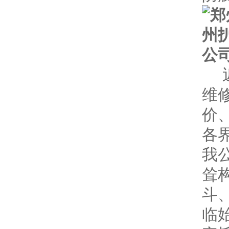
维
价
各
我
耸
斗
临