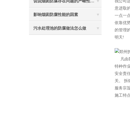
说说烟囱防腐存在问题的严峻性体现在哪些方面
我公司
意进取
影响烟囱防腐性能的因素
一点一
依靠优
污水处理池的防腐做法怎么做
的管理
明天!
2
凡由
特种作
安全责
关。 拆
服务宗
施工特点