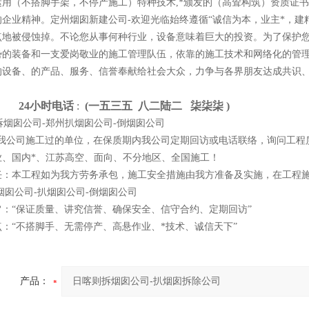
运用（不搭脚手架，不停产施工）特种技术,*颁发的（高耸构筑）资质证
的企业精神。定州烟囱新建公司-欢迎光临始终遵循“诚信为本，业主*，建
点地被侵蚀掉。不论您从事何种行业，设备意味着巨大的投资。为了保护
势的装备和一支爱岗敬业的施工管理队伍，依靠的施工技术和网络化的管
的设备、的产品、服务、信誉奉献给社会大众，力争与各界朋友达成共识
4小时电话
:
(一
五
三
五 八
二
陆
二 柒
柒
柒 )
我公司施工过的单位，在保质期内我公司定期回访或电话联络，询问工程
业、国内*、江苏高空、面向、不分地区、全国施工！
任：本工程如为我方劳务承包，施工安全措施由我方准备及实施，在工程
烟囱公司-扒烟囱公司-倒烟囱公司
旨：“保证质量、讲究信誉、确保安全、信守合约、定期回访”
：“不搭脚手、无需停产、高悬作业、*技术、诚信天下”
产品：