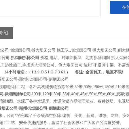
在
介绍
倒烟囱公司,拆大烟囱公司 施工队
业公司
,
,
倒烟囱公司 扒大烟囱公司,倒大
囱公司-
扒烟囱拆除公司
价格,电话、砖烟囱拆除、定向拆除烟囱 拆大烟囱
工拆除施工,承接扒大烟囱公司、倒大烟囱公司:运用“不搭脚手架、不需
24小时电话 : ( l 3 9 O 5 l O 7 3 6 l ) 备注: 全国施工，地区不限!
烟囱拆除工程：各种高构建筑物拆除70米,80米,90米,150米,180米,21
司-
扒烟囱拆除公司
100米,120米 30米,35米,40米,45米,50米,55米,60米
,废弃
拆除烟囱、水泥厂各种水泥库、水泥储罐内壁清理清灰。各种铁塔、电视
来，公司*的完成了千余项高空拆除 建筑、美化、新建、维修、防腐、安
的施工工艺、安全快捷的服务，赢得了社会各界和广大客户的高度赞誉。