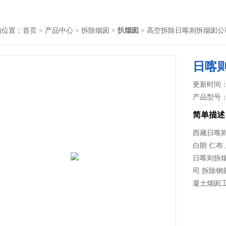
的位置：
首页
>
产品中心
>
拆除烟囱
>
扒烟囱
> 高空拆除日喀则拆烟囱公
日喀
更新时间： 2
产品型号
简单描述
西藏日喀则
白朗 仁布
日喀则拆烟
司 拆除钢
凝土烟囱