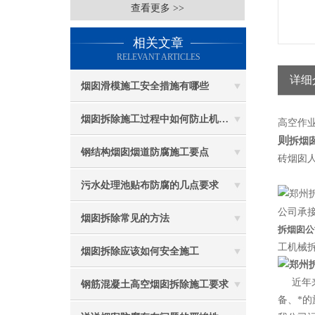
查看更多 >>
相关文章
RELEVANT ARTICLES
详细
烟囱滑模施工安全措施有哪些
烟囱拆除施工过程中如何防止机械伤害
高空作
则
拆烟
钢结构烟囱烟道防腐施工要点
砖烟囱人
污水处理池贴布防腐的几点要求
公司承接
烟囱拆除常见的方法
拆烟囱公
工机械
烟囱拆除应该如何安全施工
近年
钢筋混凝土高空烟囱拆除施工要求
备、*