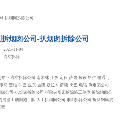
司-扒烟囱拆除公司
则拆烟囱公司-扒烟囱拆除公司
025-11-04
：
高空拆除
专业 高空拆除公司 南木林 江孜 定日 萨迦 拉孜 昂仁 谢通门
 康马 定结 仲巴 亚东 吉隆 聂拉木 萨嘎 岗巴 电话 倒烟囱公司
囱公司-扒烟囱拆除公司 拆除砖烟囱拆除施工单位 拆除烟囱公
筋混凝土烟囱施工队 人工扒烟囱公司 烟囱拆除公司 拆除钢筋混
工程