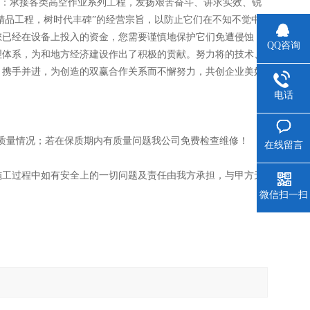
书：承接各类高空作业系列工程，发扬艰苦奋斗、讲求实效、锐
精品工程，树时代丰碑”的经营宗旨，以防止它们在不知不觉中
您已经在设备上投入的资金，您需要谨慎地保护它们免遭侵蚀，
QQ咨询
理体系，为和地方经济建设作出了积极的贡献。努力将的技术、
、携手并进，为创造的双赢合作关系而不懈努力，共创企业美好
电话
质量情况；若在保质期内有质量问题我公司免费检查维修！
在线留言
施工过程中如有安全上的一切问题及责任由我方承担，与甲方无
微信扫一扫