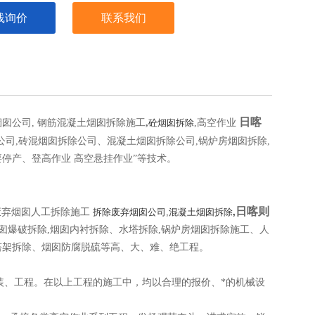
线询价
联系我们
日喀
烟囱公司, 钢筋混凝土烟囱拆除施工
,
砼烟囱拆除
,高空作业
公司,砖混烟囱拆除公司、混凝土烟囱拆除公司,锅炉房烟囱拆除,
要停产、登高作业 高空悬挂作业”等技术。
日喀则
0米废弃烟囱人工拆除施工
拆除废弃烟囱公司,混凝土烟囱拆除
,
烟囱爆破拆除,烟囱内衬拆除、水塔拆除,锅炉房烟囱拆除施工、人
塔架拆除、烟囱防腐脱硫等高、大、难、绝工程。
装、工程。在以上工程的施工中，均以合理的报价、*的机械设