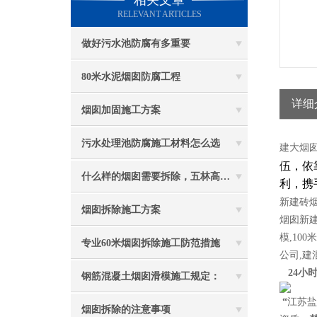
相关文章
RELEVANT ARTICLES
做好污水池防腐有多重要
80米水泥烟囱防腐工程
详细
烟囱加固施工方案
污水处理池防腐施工材料怎么选
建大烟
伍，依
什么样的烟囱需要拆除，五林高空烟囱拆除讲与你听
利，携
新
建砖
烟囱拆除施工方案
烟囱新
模,100米
专业60米烟囱拆除施工防范措施
公司,建
24小时
钢筋混凝土烟囱滑模施工规定：
“
江苏盐
烟囱拆除的注意事项