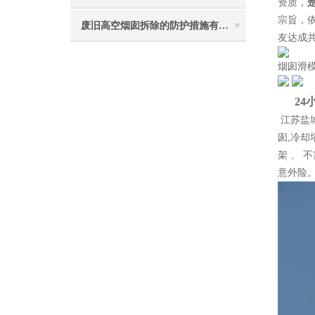
资质，
宗旨，
废旧高空烟囱拆除的防护措施有哪些？
友达成
烟囱滑模
24
江苏盐
囱,冷却
架 、
意外险