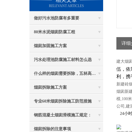
相关文章
RELEVANT ARTICLES
做好污水池防腐有多重要
80米水泥烟囱防腐工程
详细
烟囱加固施工方案
污水处理池防腐施工材料怎么选
建大烟
伍，依
什么样的烟囱需要拆除，五林高空烟囱拆除讲与你听
利，携
新
建砖
烟囱拆除施工方案
烟囱新
模,100米
专业60米烟囱拆除施工防范措施
公司,建
24小时
钢筋混凝土烟囱滑模施工规定：
烟囱拆除的注意事项