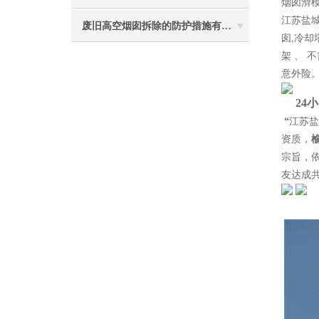
烟囱滑模
江苏盐城
废旧高空烟囱拆除的防护措施有哪些？
囱,冷却
架 、
意外险
24
“
江苏盐
资质，
宗旨，
友达成