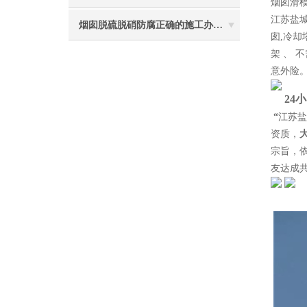
烟囱滑模
江苏盐城
烟囱脱硫脱硝防腐正确的施工办法由高空防腐公司说与你听
囱,冷却
架 、
意外险
24
“
江苏盐
资质，
宗旨，
友达成