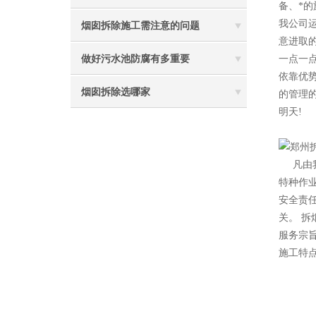
备、*
我公司
烟囱拆除施工需注意的问题
意进取
做好污水池防腐有多重要
一点一
依靠优
烟囱拆除选哪家
的管理
明天!
2
凡由
特种作
安全责
关。 拆
服务宗
施工特点