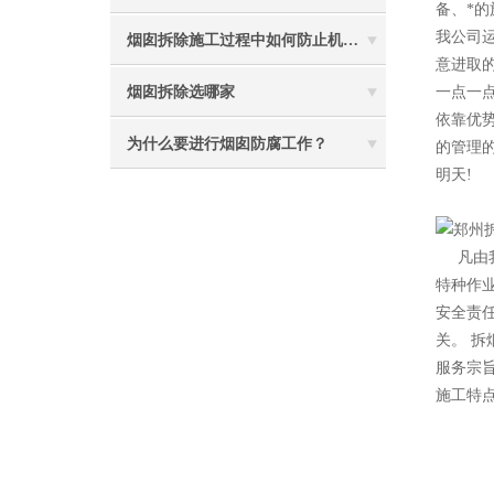
备、*
我公司
烟囱拆除施工过程中如何防止机械伤害
意进取
烟囱拆除选哪家
一点一
依靠优
为什么要进行烟囱防腐工作？
的管理
明天!
2
凡由
特种作
安全责
关。 拆
服务宗
施工特点