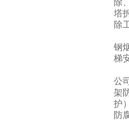
除
塔
除
（
钢
梯
（
公
架
护
防
（