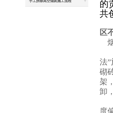
的
手工拆除高空烟囱施工流程
共
区不
烟
一
法
砌
架
卸
筒
度