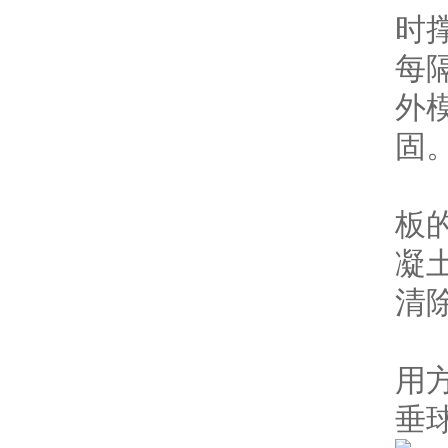
时
每
外
固
模
板
凝
清
筒
用
垂