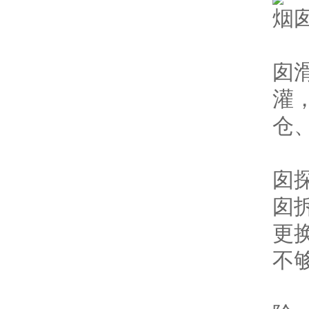
烟
（
囱
灌
仓
（
囱
囱
更
不
（