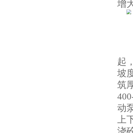
增大
二
1
起
坡
筑
4
动
上
浇