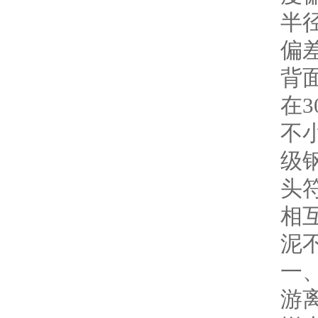
半
偏
背
在
不小
级钢
头
相
泥不
一
游