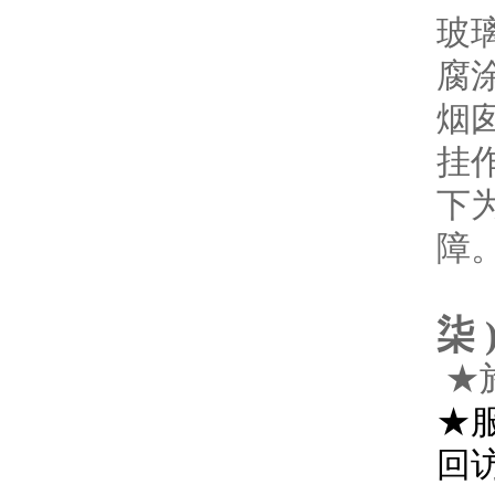
玻
腐
烟
挂
下
障
柒 
★
★
回访