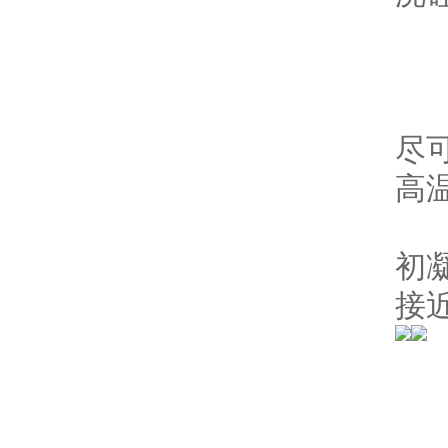
2
3
4
尽
高
5
初
接
三
模
外