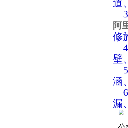
道
3
阿
修
4
壁
5
涵
6
漏
公