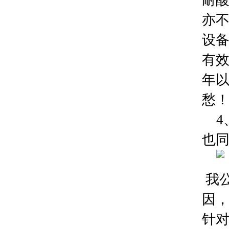
耐酸
亦
设
有效
年以
愁
4
也
我
因，
针