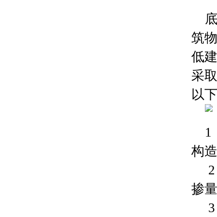
底
筑
低
采
以
1
构造
掺