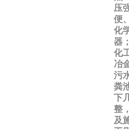
压
便
化
器
化
冶
污
粪
下
整
及