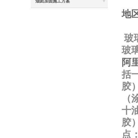
烟囱加固施工方案
地
玻
玻
阿
括
胶
（
十
胶
点