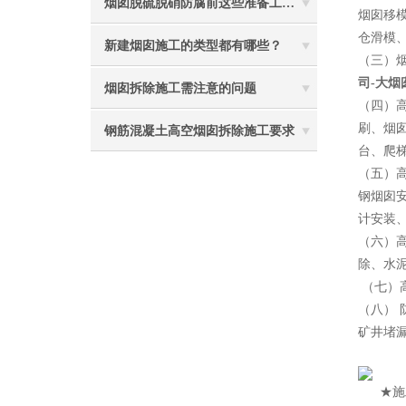
烟囱脱硫脱硝防腐前这些准备工作要做到位
烟囱移
仓滑模
新建烟囱施工的类型都有哪些？
（三）
司-大烟
烟囱拆除施工需注意的问题
（四）
刷、烟
钢筋混凝土高空烟囱拆除施工要求
台、爬
（五）
钢烟囱
计安装
（六）
除、水
（七）
（八）
矿井堵
2
★施工特