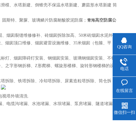
滑模、水塔新建、倒锥壳不保温水塔新建、蘑菇形水塔新建 筒
、固斯特、聚脲、玻璃鳞片防腐耐酸胶泥防腐；
青海
高空防腐公
固、烟囱裂缝维修修补、砖烟囱拆除加高、50米砖烟囱水泥外粉
、烟囱顶口维修、烟囱避雷设施维修、35米烟囱（包箍、平
QQ咨询
航标灯、烟囱障碍灯安装、钢烟囱安装、玻璃钢烟囱安装、不锈
台、之字形钢折梯、Z形爬梯、螺旋形楼梯、旋转形钢楼梯的设
电话
水塔拆除、铁塔拆除、冷却塔拆除、尿素造粒塔拆除、筒仓拆
；
在线留言
视塔外墙清洗.
漏、电缆沟堵漏、水池堵漏、水坝堵漏、泵房堵漏、隧道堵漏、
微信扫一扫