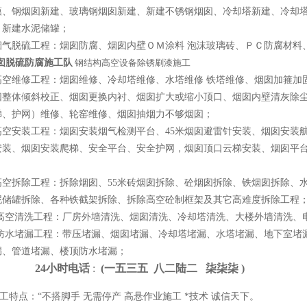
模、钢烟囱新建、玻璃钢烟囱新建、新建不锈钢烟囱、冷却塔新建、冷却塔
、新建水泥储罐；
烟气脱硫工程：烟囱防腐、烟囱内壁ＯＭ涂料 泡沫玻璃砖、ＰＣ防腐材料
囱脱硫防腐施工队
钢结构高空设备除锈刷漆施工
高空维修工程：烟囱维修、冷却塔维修、水塔维修 铁塔维修、烟囱加箍加
囱整体倾斜校正、烟囱更换内衬、烟囱扩大或缩小顶口、烟囱内壁清灰除尘
梯、护网）维修、轮窑维修、烟囱抽烟力不够烟囱；
高空安装工程：烟囱安装烟气检测平台、45米烟囱避雷针安装、烟囱安装
安装、烟囱安装爬梯、安全平台、安全护网，烟囱顶口云梯安装、烟囱平
、
高空拆除工程：拆除烟囱、55米砖烟囱拆除、砼烟囱拆除、铁烟囱拆除、
泥储罐拆除、各种铁截架拆除、拆除高空砼制框架及其它高难度拆除工程
高空清洗工程：厂房外墙清洗、烟囱清洗、冷却塔清洗、大楼外墙清洗、电
 防水堵漏工程：带压堵漏、烟囱堵漏、冷却塔堵漏、水塔堵漏、地下室堵
漏、管道堵漏、楼顶防水堵漏；
4小时电话
:
(一
五
三
五 八
二
陆
二 柒
柒
柒 )
点：“不搭脚手 无需停产 高悬作业施工 *技术 诚信天下。