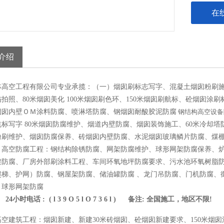
在
介绍
林高空工程有限公司专业承揽：（一）烟囱刷标志写字、混凝土烟囱粉刷
拍照、80米烟囱美化 100米烟囱刷色环、150米烟囱刷航标、砼烟囱涂刷
烟囱内壁ＯＭ涂料防腐、喷淋塔防腐、钢烟囱耐酸胶泥防腐
钢结构高空设备
航标写字 80米烟囱防腐维护、烟道内壁防腐、烟囱装饰施工、60米冷却
粉刷维护、烟囱防腐保养、砖烟囱内壁防腐、水泥烟囱玻璃鳞片防腐、煤
、高空防腐工程：钢结构除锈防腐、网架防腐维护、球形网架防腐保养、
架防腐、厂房外部刷涂料工程、车间环氧地坪防腐要求、污水池环氧树脂
爬梯、护网）防腐、钢屋架防腐、储油罐防腐 、龙门吊防腐、门机防腐、
、球形网架防腐
24小时电话 : ( l 3 9 O 5 l O 7 3 6 l ) 备注: 全国施工，地区不限!
高空建筑工程：烟囱新建、新建30米砖烟囱、砼烟囱新建要求、150米烟