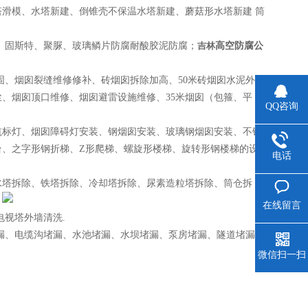
滑模、水塔新建、倒锥壳不保温水塔新建、蘑菇形水塔新建 筒
、固斯特、聚脲、玻璃鳞片防腐耐酸胶泥防腐；
吉林
高空防腐公
固、烟囱裂缝维修修补、砖烟囱拆除加高、50米砖烟囱水泥外粉
、烟囱顶口维修、烟囱避雷设施维修、35米烟囱（包箍、平
QQ咨询
航标灯、烟囱障碍灯安装、钢烟囱安装、玻璃钢烟囱安装、不锈
台、之字形钢折梯、Z形爬梯、螺旋形楼梯、旋转形钢楼梯的设
电话
水塔拆除、铁塔拆除、冷却塔拆除、尿素造粒塔拆除、筒仓拆
；
在线留言
视塔外墙清洗.
漏、电缆沟堵漏、水池堵漏、水坝堵漏、泵房堵漏、隧道堵漏、
微信扫一扫