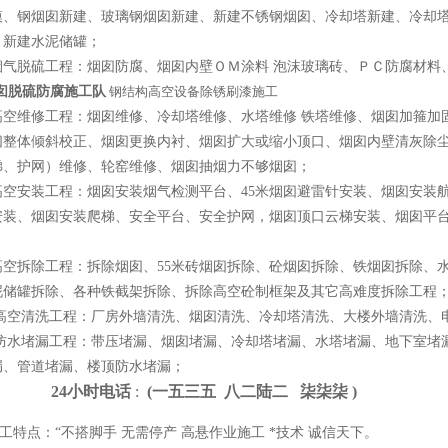
模、钢烟囱新建、玻璃钢烟囱新建、新建不锈钢烟囱、冷却塔新建、冷却塔
、新建水泥储罐；
烟气脱硫工程：烟囱防腐、烟囱内壁ＯＭ涂料 泡沫玻璃砖、ＰＣ防腐材料
囱脱硫防腐施工队
钢结构高空设备除锈刷漆施工
高空维修工程：烟囱维修、冷却塔维修、水塔维修 铁塔维修、烟囱加箍加
囱整体倾斜校正、烟囱更换内衬、烟囱扩大或缩小顶口、烟囱内壁清灰除尘
梯、护网）维修、轮窑维修、烟囱抽烟力不够烟囱；
高空安装工程：烟囱安装烟气检测平台、45米烟囱避雷针安装、烟囱安装
安装、烟囱安装爬梯、安全平台、安全护网，烟囱顶口云梯安装、烟囱平
、
高空拆除工程：拆除烟囱、55米砖烟囱拆除、砼烟囱拆除、铁烟囱拆除、
泥储罐拆除、各种铁截架拆除、拆除高空砼制框架及其它高难度拆除工程
高空清洗工程：厂房外墙清洗、烟囱清洗、冷却塔清洗、大楼外墙清洗、电
 防水堵漏工程：带压堵漏、烟囱堵漏、冷却塔堵漏、水塔堵漏、地下室堵
漏、管道堵漏、楼顶防水堵漏；
4小时电话
:
(一
五
三
五 八
二
陆
二 柒
柒
柒 )
点：“不搭脚手 无需停产 高悬作业施工 *技术 诚信天下。