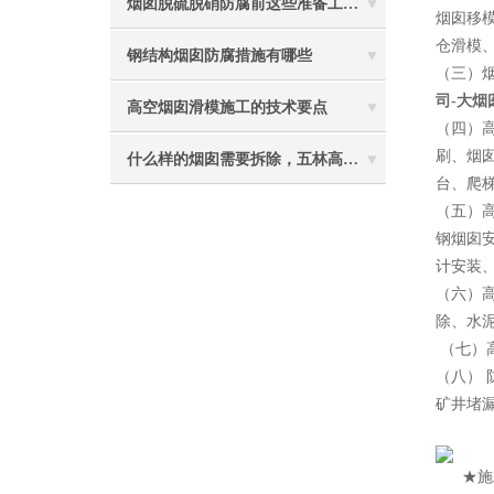
烟囱脱硫脱硝防腐前这些准备工作要做到位
烟囱移
仓滑模
钢结构烟囱防腐措施有哪些
（三）
司-大烟
高空烟囱滑模施工的技术要点
（四）
刷、烟
什么样的烟囱需要拆除，五林高空烟囱拆除讲与你听
台、爬
（五）
钢烟囱
计安装
（六）
除、水
（七）
（八）
矿井堵
2
★施工特