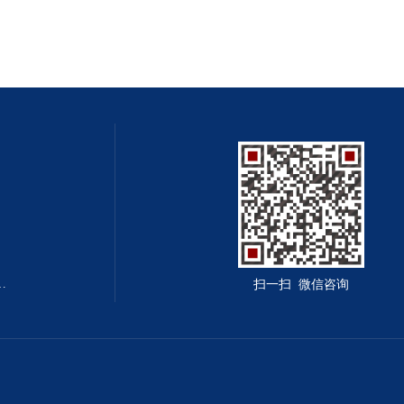
囱.造烟囱.建烟囱公司
扫一扫 微信咨询