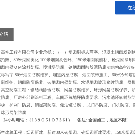
在
介绍
林高空工程有限公司专业承揽：（一）烟囱刷标志写字、混凝土烟囱粉刷
拍照、80米烟囱美化 100米烟囱刷色环、150米烟囱刷航标、砼烟囱涂刷
烟囱内壁ＯＭ涂料防腐、喷淋塔防腐、钢烟囱耐酸胶泥防腐
钢结构高空设备
航标写字 80米烟囱防腐维护、烟道内壁防腐、烟囱装饰施工、60米冷却
粉刷维护、烟囱防腐保养、砖烟囱内壁防腐、水泥烟囱玻璃鳞片防腐、煤
、高空防腐工程：钢结构除锈防腐、网架防腐维护、球形网架防腐保养、
架防腐、厂房外部刷涂料工程、车间环氧地坪防腐要求、污水池环氧树脂
爬梯、护网）防腐、钢屋架防腐、储油罐防腐 、龙门吊防腐、门机防腐、
、球形网架防腐
24小时电话 : ( l 3 9 O 5 l O 7 3 6 l ) 备注: 全国施工，地区不限!
高空建筑工程：烟囱新建、新建30米砖烟囱、砼烟囱新建要求、150米烟