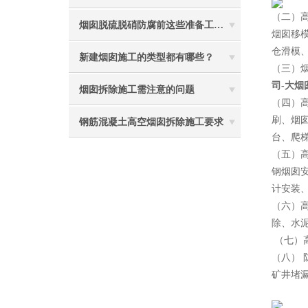
（二）
烟囱脱硫脱硝防腐前这些准备工作要做到位
烟囱移
仓滑模
新建烟囱施工的类型都有哪些？
（三）
司-大烟
烟囱拆除施工需注意的问题
（四）
刷、烟
钢筋混凝土高空烟囱拆除施工要求
台、爬
（五）
钢烟囱
计安装
（六）
除、水
（七）
（八）
矿井堵
2