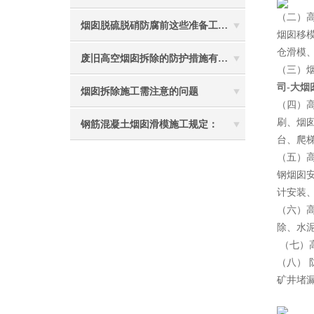
（二）
烟囱脱硫脱硝防腐前这些准备工作要做到位
烟囱移
仓滑模
废旧高空烟囱拆除的防护措施有哪些？
（三）
司-大烟
烟囱拆除施工需注意的问题
（四）
刷、烟
钢筋混凝土烟囱滑模施工规定：
台、爬
（五）
钢烟囱
计安装
（六）
除、水
（七）
（八）
矿井堵
2