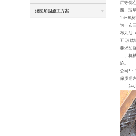
层等优
四、玻
烟囱加固施工方案
1.环
为一布
布九油
五 玻
要求防
工、机
施。
公司*
保质期
24小时电