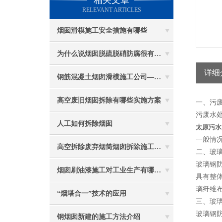
相关文章
RELEVANT ARTICLES
烟囱滑模施工安全措施有哪些
为什么说烟囱脱硫脱硝防腐很有必要
详细
钢筋混凝土烟囱滑模施工公司——选五林高空
高空废旧烟囱拆除有哪些实施方案
一、污
污废水
人工如何拆除烟囱
太原
污水
一般情
高空拆除废弃烟筒烟囱拆除施工措施 ：
二、玻
玻璃钢
烟囱刷油漆施工对工业生产有哪些效能？
具有整
璃纤维布
“烟塔合一”技术的应用
三、玻
玻璃钢
钢烟囱新建的施工方法介绍