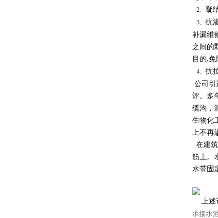
凝
2、
抗
3、
补漏维
之间的
目的,
抗
4、
公司引
评。多
缆沟，
生物化
上不再
在建筑
筋上。
水带固
上述
承接水