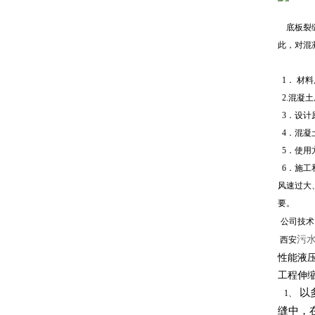
底板裂缝
此，对混
1．
材料
2.混凝
3．设计
4
．混凝
5．使用
6．施工
风速过大
要。
公司技术
污
西安
性能液
工程伸
以
1、
缝中，