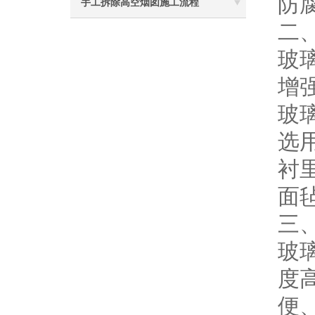
防
手工拆除高空烟囱施工流程
二
玻
增
玻
选
衬
面
三
玻
度
便