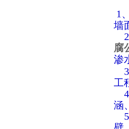
1
墙
2
腐
渗
3
工
4
涵
5
壁