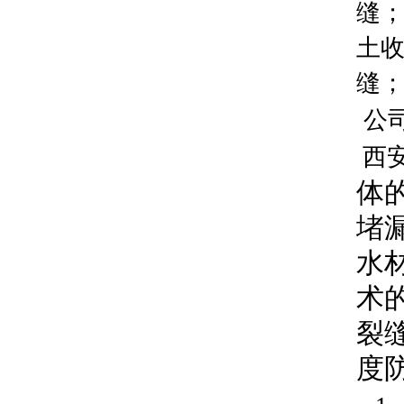
缝；
土
缝
公
西
体
堵
水
术
裂
度