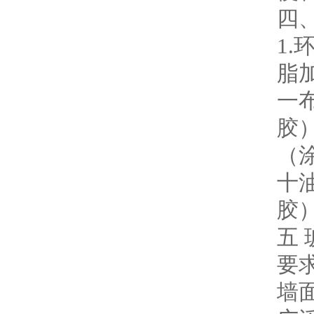
四
1
脂
一
胶
（
十
胶
五
要
墙