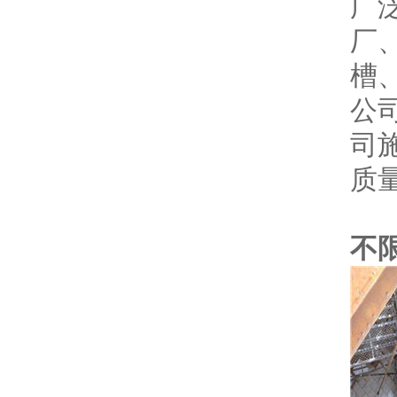
广
厂
槽
公
司
质
24
不限