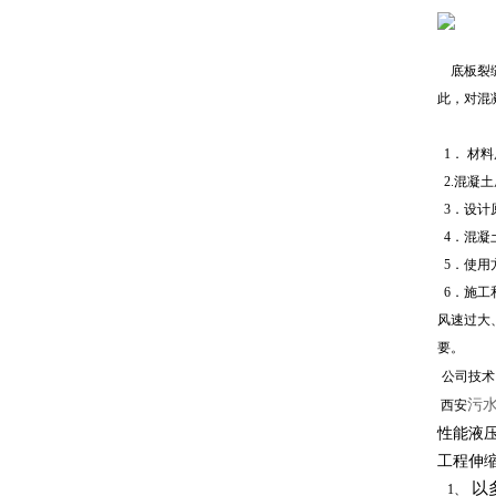
底板裂缝
此，对混
1．
材料
2.混凝
3．设计
4
．混凝
5．使用
6．施工
风速过大
要。
公司技术
污
西安
性能液
工程伸
以
1、