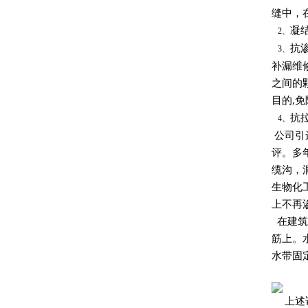
缝中，
凝
2、
抗
3、
补漏维
之间的
目的,
抗
4、
公司引
评。多
缆沟，
生物化
上不再
在建筑
筋上。
水带固
上述