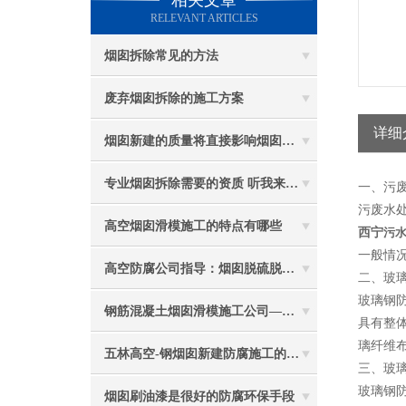
相关文章
RELEVANT ARTICLES
烟囱拆除常见的方法
废弃烟囱拆除的施工方案
详细
烟囱新建的质量将直接影响烟囱防腐工程的难度
专业烟囱拆除需要的资质 听我来给你分析
一、污
污废水
高空烟囱滑模施工的特点有哪些
西宁
污
一般情
高空防腐公司指导：烟囱脱硫脱硝防腐施工要注意些什么？
二、玻
玻璃钢
钢筋混凝土烟囱滑模施工公司——选五林高空
具有整
璃纤维布
五林高空-钢烟囱新建防腐施工的重要性
三、玻
玻璃钢
烟囱刷油漆是很好的防腐环保手段