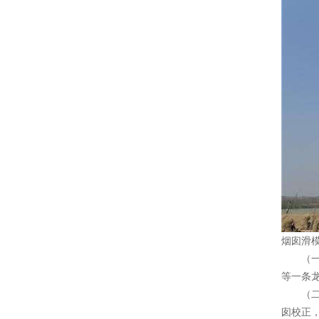
烟囱滑
（一
等一条
（二）
囱校正