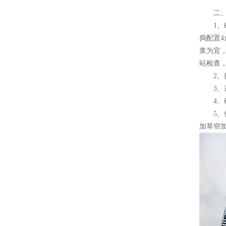
二、施
1、砼
捣配置4
浆为宜
站检查
2、控
3、选
4、砼
5、保
加草帘