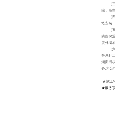
（三）
除，高
（四）
塔安装
（五）
防腐保
厦外墙
（六）
等系列
烟囱滑
务,为公
★施工
★服务