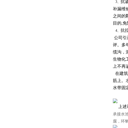
抗
3、
补漏维
之间的
目的,
抗
4、
公司引
评。多
缆沟，
生物化
上不再
在建筑
筋上。
水带固
上述
承接水
腐，环