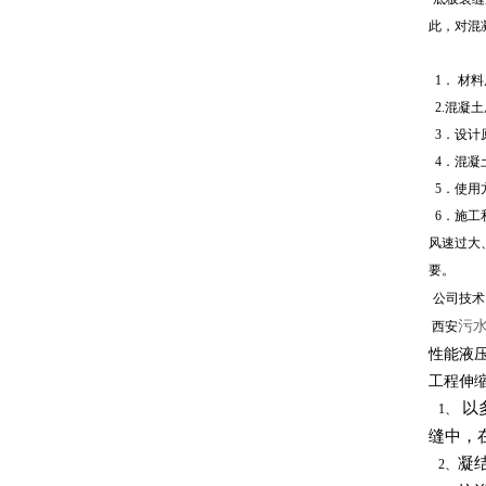
此，对混
1．
材料
2.混凝
3．设计
4
．混凝
5．使用
6．施工
风速过大
要。
公司技术
污
西安
性能液
工程伸
以
1、
缝中，
凝
2、