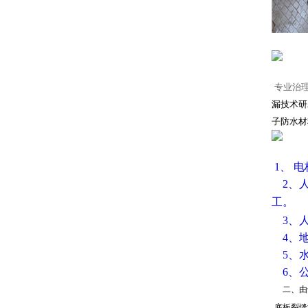
专业治
漏技术研
子防水材
1、 
2、人
工。
3、
4、
5、
6、
二、由
底板裂缝