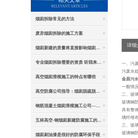
相关文章
RELEVANT ARTICLES
烟囱拆除常见的方法
废弃烟囱拆除的施工方案
详细
烟囱新建的质量将直接影响烟囱防腐工程的难度
专业烟囱拆除需要的资质 听我来给你分析
一、污
污废水
高空烟囱滑模施工的特点有哪些
金昌
污
一般情
高空防腐公司指导：烟囱脱硫脱硝防腐施工要注意些什么？
二、玻
玻璃钢
钢筋混凝土烟囱滑模施工公司——选五林高空
具有整
璃纤维布
五林高空-钢烟囱新建防腐施工的重要性
三、玻
玻璃钢
烟囱刷油漆是很好的防腐环保手段