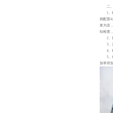
二、施
1、砼
捣配置4
浆为宜
站检查
2、控
3、选
4、砼
5、保
加草帘