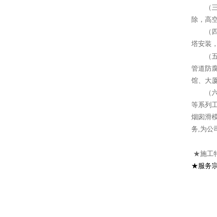
（三）
除，高
（四）
塔安装
（五）
管道防
馆、大
（六）
等系列
烟囱滑
务,为公
★施工
★服务