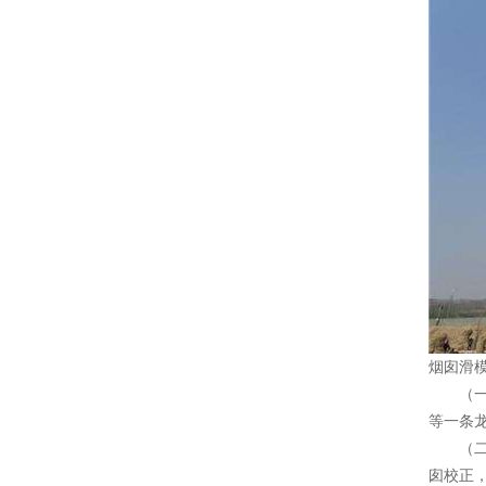
烟囱滑
（一
等一条
（二）
囱校正