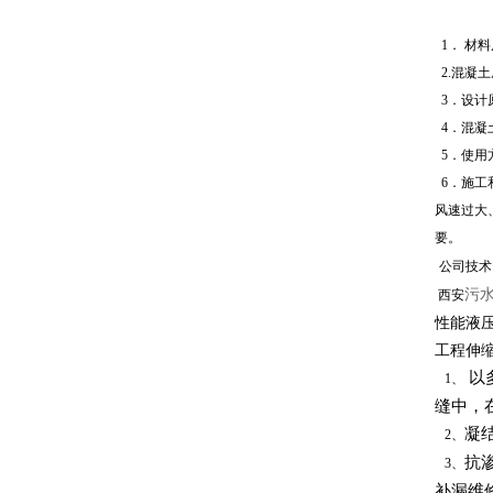
1．
材料
2.混凝
3．设计
4
．混凝
5．使用
6．施工
风速过大
要。
公司技术
污
西安
性能液
工程伸
以
1、
缝中，
凝
2、
抗
3、
补漏维