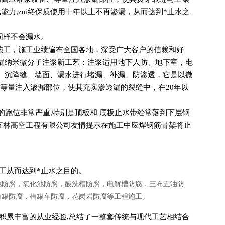
力,zui终保质使用十年以上不再渗漏，从而达到*止水之
同样不会漏水。
施工，施工业绩遍布全国各地，深受广大客户的信赖和好
漏纳米微分子注浆新工艺：注浆适用地下人防、地下室，电
、沉降缝、墙面、漏水进行堵漏、补漏、防渗透，它是以微
等量注入渗漏部位，使其充实渗透漏的裂缝中，在20年以
的跑位非常严重,特别是顶板和 底板止水带经常落到下层钢
苏五林高空工程有限公司友情提示在施工中应焊钢筋骨架将止
工从而达到*止水之目的。
池防腐，氧化池防腐，酸洗槽防腐，电解槽防腐，三布五油防
槽罐防腐，槽罐车防腐，花岗岩防腐等工程施工。
积累丰富的从业经验,总结了一整套传统与现代工艺相结合