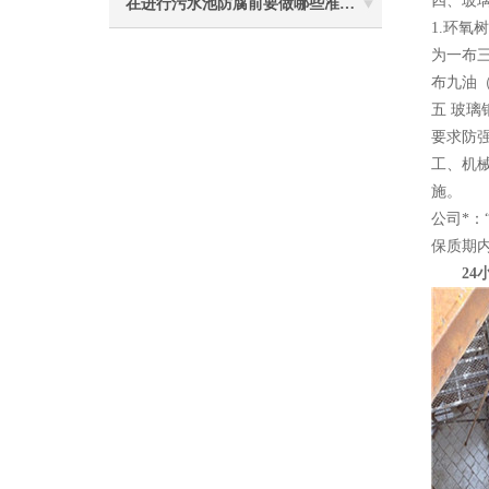
四、玻
在进行污水池防腐前要做哪些准备工作？
1.环
为一布
布九油
五 玻
要求防
工、机
施。
公司*
保质期
24小时电