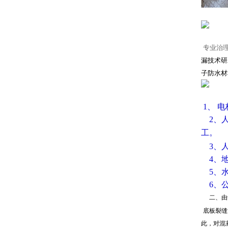
专业治
漏技术研
子防水材
1、 
2、人
工。
3、
4、
5、
6、
二、由
底板裂缝
此，对混