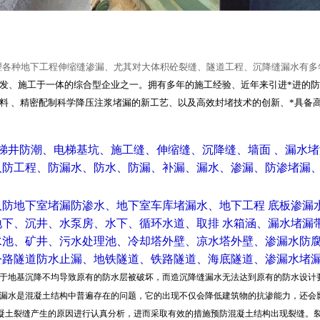
理各种地下工程伸缩缝渗漏、尤其对大体积砼裂缝、隧道工程、沉降缝漏水有多
发、施工于一体的综合型企业之一。拥有多年的施工经验、近年来引进*进的
料 、精密配制科学降压注浆堵漏的新工艺、以及高效封堵技术的创新、*具备
电梯井防潮、电梯基坑、施工缝、伸缩缝、沉降缝、墙面 、漏水
防工程、防漏水、防水、防漏、补漏、漏水、渗漏、防渗堵漏
人防地下室堵漏防渗水、地下室车库堵漏水、地下工程 底板渗漏
地下、沉井、水泵房、水下、循环水道、取排 水箱涵、漏水堵漏
水池、矿井、污水处理池、冷却塔外壁、凉水塔外壁、渗漏水防
公路隧道防水止漏、地铁隧道、铁路隧道、海底隧道、渗漏水堵
于地基沉降不
均导致原有的防水层被破坏，而造沉降缝漏水无法达到原有的防水设计
漏水是混凝土结构中普遍存在的问题，它的出现不仅会降低建筑物的抗渗能力，还会
凝土裂缝产生的原因进行认真分析，进而采取有效的措施预防混凝土结构出现裂缝。