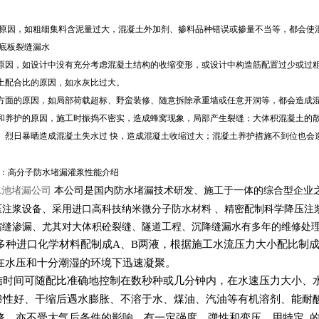
原因，如粗细集料含泥量过大，混凝土外加剂、掺料品种错误或掺量不当等，都会使
土底板裂缝漏水
原因，如设计中没有充分考虑混凝土结构的收缩变形，或设计中构造筋配置过少或过粗
土配合比的原因，如水灰比过大。
方面的原因，如局部荷载超标、野蛮装修、随意拆除承重墙或任意开洞等，都会造成
和养护的原因，施工时振捣不密实，造成蜂窝现象，局部产生裂缝；大体积混凝土的散
、烈日暴晒造成混凝土失水过 快，造成混凝土收缩过大；混凝土养护措施不到位也会
：高分子防水堵漏灌浆性能介绍
水池堵漏公司
本公司是国内防水堵漏技术研发、施工于一体的综合型企业
压注浆设备、采用进口高科技纳米微分子防水材料 、精密配制科学降压注
缩缝渗漏、尤其对大体积砼裂缝、隧道工程、沉降缝漏水有多年的维修处
多种进口化学材料配制成A、B两液，根据施工水流压力大小配比制成
在水压和十分潮湿的环境下迅速凝聚。
结时间可随配比准确地控制在数秒种或几分钟内，在水速压力大小、
渗性好、干缩后遇水膨胀、不溶于水、煤油、汽油等有机溶剂、能耐
修，亦不受大气后条件的影响，有一定强度、弹性和变压，用特定 