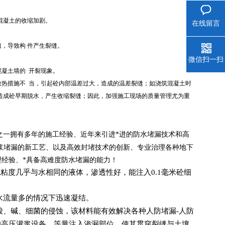
混凝土的收缩加剧。
在线留言
，导致构 件产生裂缝。
微信扫一扫
混凝土墙的 开裂现象。
热措施不 当，引起砼内部温差过大，造成的温差裂缝；如浇筑混凝土时
造成砼早期脱水，产生收缩裂缝；因此，加强施工现场的质量管理尤为重
之一
拥有多年的施工经验、近年来引进*进的防水堵漏技术和高
浆堵漏的新工艺、以及高效封堵技术的创新、专业治理各种地下
理经验、*具备高难度防水堵漏的能力！
粘度几乎与水相同的液体，渗透性好，能注入0.1毫米砼细
水流量多的情况下迅速凝结。
酸、碱、细菌的侵蚀，该材料能有效解决各种人防堵漏-人防
的高压灌浆设备、等量注入渗漏部位，使其贯穿裂缝与土壤