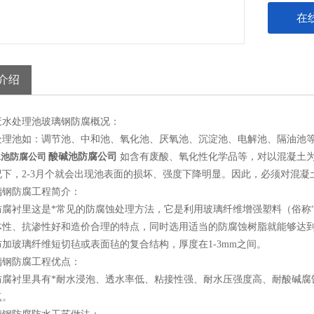
在
介绍
废水处理池玻璃钢防腐概况：
处理池如：调节池、中和池、氧化池、厌氧池、沉淀池、电解池、隔油池
水池防腐公司
酸碱池防腐公司
如含有废酸、氧化性化学品等，对以混凝土
况下，2-3月个就会出现池表面的损坏、强度下降明显。因此，必须对混
璃钢防腐工程简介：
防腐衬里这是*常见的防腐蚀处理方法，它是利用玻璃纤维增强塑料（俗称
体性、抗渗性好和造价合理的特点，同时选用适当的防腐蚀树脂就能够达
加玻璃纤维短切毡或表面毡的复合结构，厚度在1-3mm之间。
璃钢防腐工程优点：
防腐衬里具有*耐水浸泡、透水率低、粘接性强、耐水压强度高、耐酸碱腐
点。