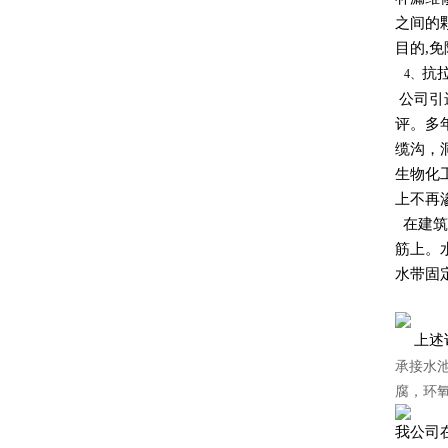
之间的
目的,
抗
4、
公司引
评。多
缆沟，
生物化
上不再
在建筑
筋上。
水带固
上述
承接水
腐，环
我公司