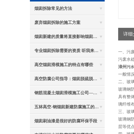
烟囱拆除常见的方法
废弃烟囱拆除的施工方案
详细
烟囱新建的质量将直接影响烟囱防腐工程的难度
专业烟囱拆除需要的资质 听我来给你分析
一、污
污废水
高空烟囱滑模施工的特点有哪些
漳州
污
一般情
高空防腐公司指导：烟囱脱硫脱硝防腐施工要注意些什么？
二、玻
玻璃钢
钢筋混凝土烟囱滑模施工公司——选五林高空
具有整
璃纤维布
五林高空-钢烟囱新建防腐施工的重要性
三、玻
玻璃钢
烟囱刷油漆是很好的防腐环保手段
层等优