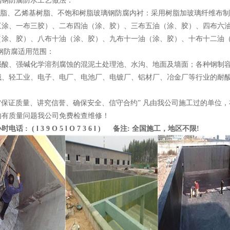
璃钢防腐防水工艺做法：
氧树脂、乙烯基树脂、不饱和树脂玻璃钢防腐内衬：采用树脂加玻璃纤维布
三涂、一布三胶）、二布四油（涂、胶）、三布五油（涂、胶）、四布六
（涂、胶）、八布十油（涂、胶）、九布十一油（涂、胶）、十布十二油
璃钢防腐适用范围：
强酸、强碱化学溶剂腐蚀的混泥土处理池、水沟、地面及墙面；各种钢制
械、轻工业、电子、电厂、电池厂、电镀厂、铝材厂、冶金厂等行业的耐
：“保证质量、讲究信誉、确保安全、信守合约” 凡由我公司施工过的单位
内有质量问题我公司免费检查维修！
话 : ( l 3 9 O 5 l O 7 3 6 l ) 备注: 全国施工，地区不限!