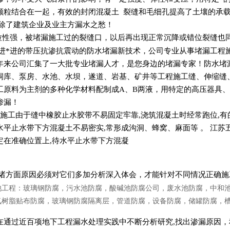
颗粒结合在一起，有效的封闭混凝土 裂缝和毛细孔提高了土壤的承载能
免除了建筑企业及业主方漏水之愁！
拉性强，被堵漏施工过的裂缝口，以后再出现正常沉降或错位裂缝也
进*进的带压抗渗抗震动的防水堵漏新技术，公司专业从事堵漏工程
年来公司汇集了一大批专业堵漏人才，是您身边的堵漏专家！防水堵
洞库、泵房、水池、水坝，遂道、岩基、矿井等工程施工缝、伸缩缝
工原料为主剂的多种化学材料配制成A、B两液，用特定的高压器具、
渗漏！
施工由于缝中橡胶止水胶带不易固定牢靠,浇筑混凝土时经常跑位,有
水平止水带下方混凝土不易密实,常形成沟洞、蜂窝、麻面等 。 江
定在准确位置上,待水平止水带下方混凝
诸方面原因必须对它们多加分析深入体会，才能针对不同情况正确施
池工程：玻璃钢防腐，污水池防腐，酸碱池防腐公司，废水池防腐，中和
氧树脂贴布防腐，玻璃钢防腐隔离层，管道防腐，设备防腐，储罐防腐，
在通过近百项地下工程漏水处理实践中不断分析研究,找出渗漏原因，