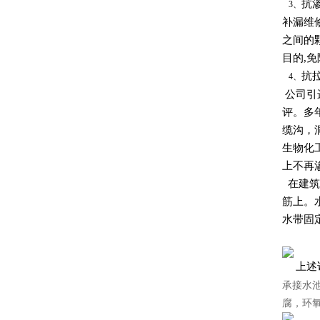
抗
3、
补漏维
之间的
目的,
抗
4、
公司引
评。多
缆沟，
生物化
上不再
在建筑
筋上。
水带固
上述
承接水
腐，环