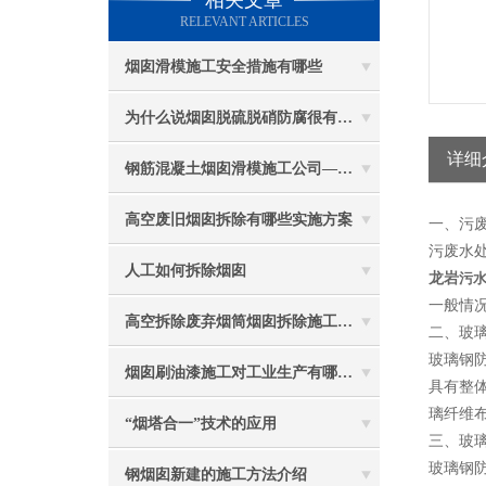
相关文章
RELEVANT ARTICLES
烟囱滑模施工安全措施有哪些
为什么说烟囱脱硫脱硝防腐很有必要
详细
钢筋混凝土烟囱滑模施工公司——选五林高空
高空废旧烟囱拆除有哪些实施方案
一、污
污废水
人工如何拆除烟囱
龙岩
污
一般情
高空拆除废弃烟筒烟囱拆除施工措施 ：
二、玻
玻璃钢
烟囱刷油漆施工对工业生产有哪些效能？
具有整
璃纤维布
“烟塔合一”技术的应用
三、玻
玻璃钢
钢烟囱新建的施工方法介绍