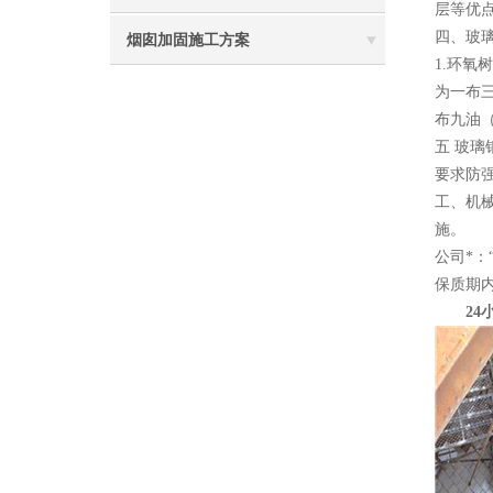
层等优
四、玻
烟囱加固施工方案
1.环
为一布
布九油
五 玻
要求防
工、机
施。
公司*
保质期
24小时电