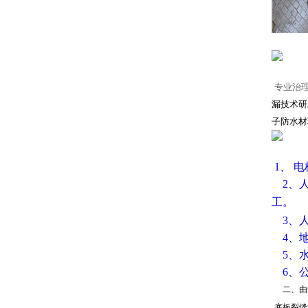
专业治
漏技术研
子防水材
1、 
2、人
工。
3、
4、
5、
6、
二、由
底板裂缝