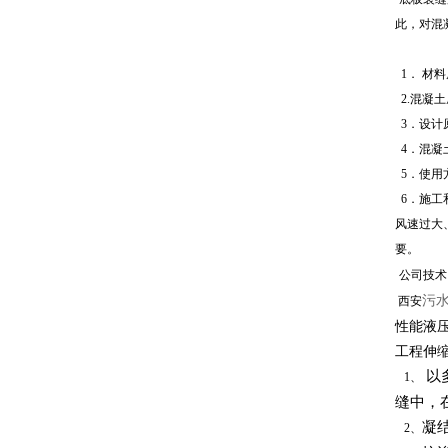
此，对混
1．
材料
2.混凝
3．设计
4
．混凝
5．使用
6．施工
风速过大
要。
公司技术
污
西安
性能液
工程伸
以
1、
缝中，
凝
2、