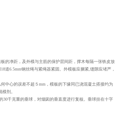
板的净距，及外模与主筋的保护层间距，撑木每隔一张铁皮放
8道6.5mm钢丝绳与紧绳器紧固。外模板应捆紧,缝隙应堵严，
何中心的误差不超５mm，模板的下缘同已浇混凝土搭接约为
脱模剂。
的30千克重的垂球，对烟囱的垂直度进行复核。垂球挂在十字