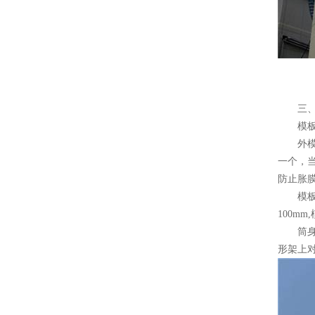
三、移
模板
外模安
一个，当
防止胀
模板的
100m
筒身中
形架上