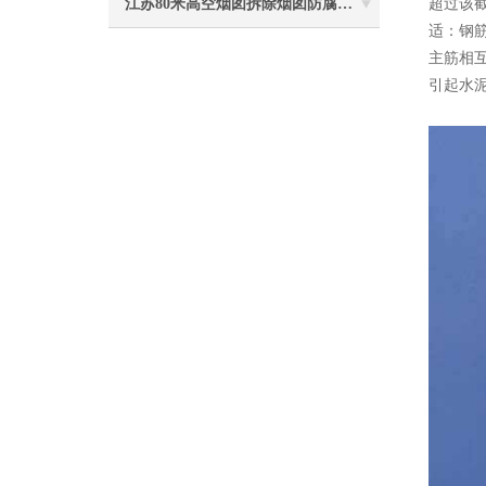
江苏80米高空烟囱拆除烟囱防腐工程施工安全注意事项
超过该截
适：钢筋
主筋相互
引起水泥