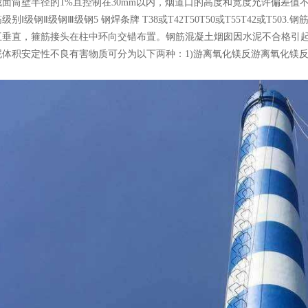
面筒壁半径的1%且控制在30mm以内，烟道口的高度和宽度允许偏差值不得大
级别Ⅰ级钢Ⅱ级钢Ⅲ级钢5 钢焊条牌 T38或T42T50T50或T55T42或T
垂直，箍筋接头在柱中环向交错布置。钢筋混凝土烟囱因水泥不合格引起构件
体积安定性不良有害物质可分为以下两种：1)游离氧化镁反游离氧化镁反速度