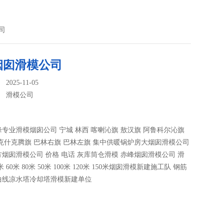
司
烟囱滑模公司
025-11-05
：
滑模公司
专业滑模烟囱公司 宁城 林西 喀喇沁旗 敖汉旗 阿鲁科尔沁旗
克什克腾旗 巴林右旗 巴林左旗 集中供暖锅炉房大烟囱滑模公司
烟囱滑模公司 价格 电话 灰库筒仓滑模 赤峰烟囱滑模公司 滑
米 60米 80米 50米 100米 120米 150米烟囱滑模新建施工队 钢筋
曲线凉水塔冷却塔滑模新建单位