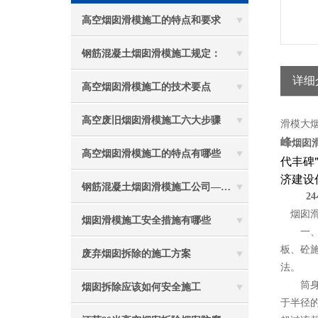
高空烟囱滑模施工的特点和要求
钢筋混凝土烟囱滑模施工规定：
详细
高空烟囱滑模施工的技术要点
高空废旧烟囱滑模施工六大步骤
滑模大
峰
烟囱
高空烟囱滑模施工的特点有哪些
代丰碑
济建设
钢筋混凝土烟囱滑模施工公司——选五林高空
24
烟囱滑
烟囱滑模施工安全措施有哪些
一、新
板、砼
废弃烟囱拆除的施工方案
法。
筒身施
烟囱拆除应该如何安全施工
于半径的