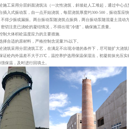
施工采用分层斜面浇筑法（一次性浇筑，斜坡处人工堆起，通过中心点预
台插入式振动泵，自一点开始浇筑，每层浇筑厚度约300-500，振动泵应快
，不得少振或漏振。两台振动泵随浇筑点振捣，两台振动泵随混凝土流动方
，密切注意已浇砼的凝结情况，不得出现“冷缝”，确保施工质量。
制大体积砼温度应力的主要措施.
择合适的原材料，严格控制含泥量3%以下。
浇筑采用分层浇筑工艺，在满足不出现冷缝的条件下，尽可能扩大浇筑
证砼内外温差不大于25℃，温控养护选用保温保湿法，初凝前抹光压实收
加强保温，及时进行回填土。