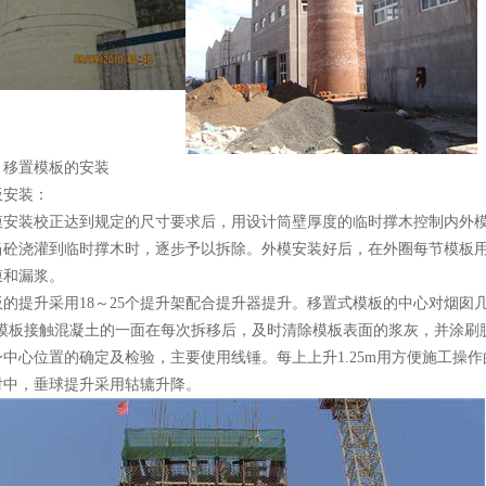
置模板的安装
安装：
装校正达到规定的尺寸要求后，用设计筒壁厚度的临时撑木控制内外模
砼浇灌到临时撑木时，逐步予以拆除。外模安装好后，在外圈每节模板用1
膜和漏浆。
提升采用18～25个提升架配合提升器提升。移置式模板的中心对烟囱几
m,模板接触混凝土的一面在每次拆移后，及时清除模板表面的浆灰，并涂刷
心位置的确定及检验，主要使用线锤。每上上升1.25m用方便施工操作
对中，垂球提升采用轱辘升降。