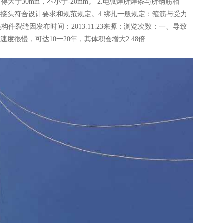
于30mm，不小于-20mm。 2.电弧焊所焊条与所钢筋相
503.钢筋接头符合设计要求和规范规定。4.绑扎一般规定：箍筋与受力
裂缝因发布时间：2013.11.23来源：浏览次数：一、导致
很慢，可达10一20年，其体积会增大2.48倍