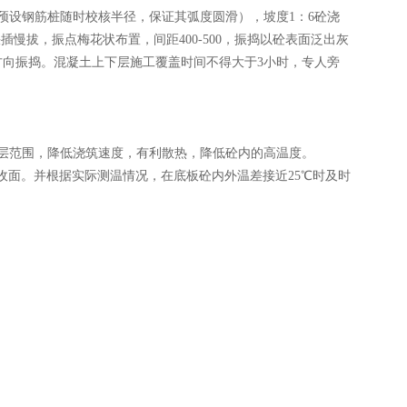
设钢筋桩随时校核半径，保证其弧度圆滑），坡度1：6砼浇
插慢拔，振点梅花状布置，间距400-500，振捣以砼表面泛出灰
向振捣。混凝土上下层施工覆盖时间不得大于3小时，专人旁
层范围，降低浇筑速度，有利散热，降低砼内的高温度。
面。并根据实际测温情况，在底板砼内外温差接近25℃时及时