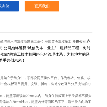
线询价
联系我们
赤
冷却塔凉水塔滑模新建施工单位,灰库筒仓滑模施工
滑模公司
公司始终遵循"诚信为本，业主*，建精品工程，树时
公司
依靠*的施工技术和网络化的管理体系，为和地方的经
携手共创未来！
井架立于筒身中，顶部设两层操作平台，作为砌砖、钢筋、模
用一套模板逐节提升、安装、拆卸，将筒身砼逐节分层浇筑的办
，筒壁厚度误差20mm以内，筒身任何截面上半径误差不得大
标高偏差在20mm以内，筒壁内外背面凹凸不平，沿半径方向均不