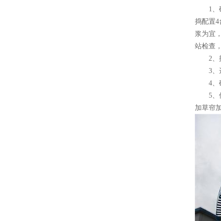
1、砼
捣配置4
浆为宜
站检查
2、控
3、选
4、砼
5、保
加草帘