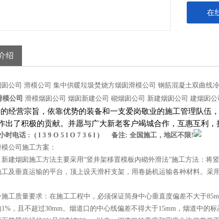
在
介绍
烟囱公司 滑模公司 集中供暖垃圾焚烧方烟囱滑模公司 钢筋混凝土双曲线
烟囱
滑模公司
滑模
公司 烟囱新建公司 砌烟囱公司 新建烟囱公司 建烟囱
"的经营宗旨，依靠优势的装备和一支爱岗敬业的施工管理队伍，
作出了积极的贡献。并愿与广大新老客户竭城合作，互惠互利，
小时电话 : ( l 3 9 O 5 l O 7 3 6 l ) 备注: 全国施工，地区不限!
模公司施工方案：
建烟囱施工方法主要采用“竖井架移置模板内砌外滑法”施工方法：将竖
施工及垂直运输的平台，顶上设天滑杆支架，用卷扬机运输各种材料。采
工质量要求：在施工工程中，必须保证筒身中心垂直度偏差不大于85mm
1%，且不超过30mm。烟道口的中心线偏差不得大于15mm，烟道中的