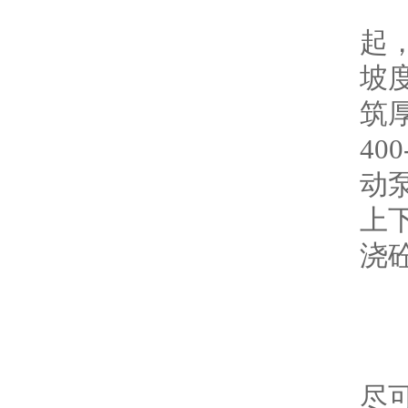
1
起
坡
筑
4
动
上
浇
2
3
4
尽