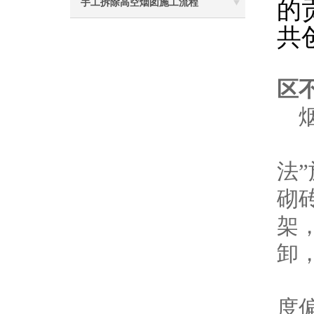
的
手工拆除高空烟囱施工流程
共
区不
烟
一
法
砌
架
卸
筒
度