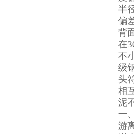
半
偏
背
在
不小
级钢
头
相
泥不
一
游