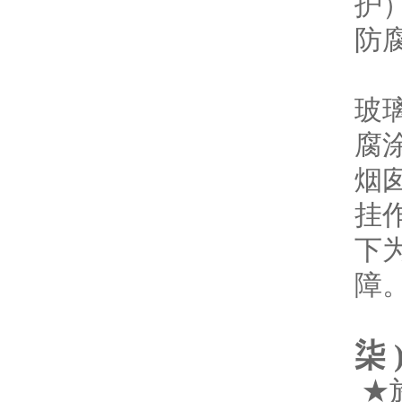
护
防
（
玻
腐
烟
挂
下
障
柒 
★