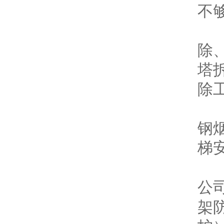
不
（
除
塔
除
（
钢
梯
（
公
架