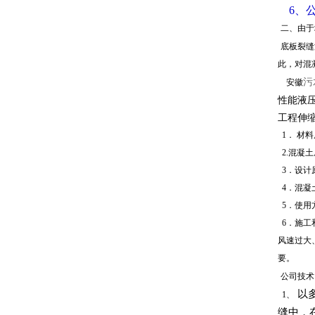
6、
二、由于
底板裂缝
此，对混
污
安徽
性能液
工程伸
1．
材料
2.混凝
3．设计
4
．混凝
5．使用
6．施工
风速过大
要。
公司技术
以多
1、
缝中，