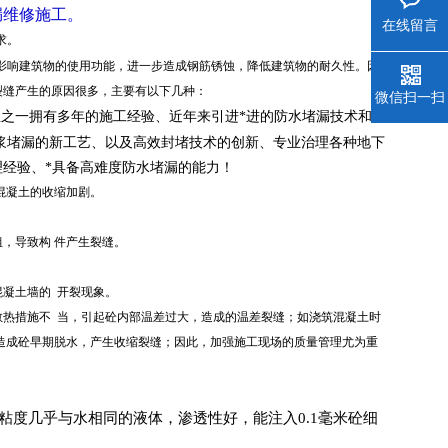
漏维修施
工。
在线留言
求。
影响建筑物的使用功能，进一步造成钢筋锈蚀，降低建筑物的耐久性。因
裂缝产生的原因很多，主要有以下几种：
微信扫一扫
业之一
拥有多年的施工经验、近年来引进*进的防水堵漏技术和高
浆堵漏的新工艺、以及高效封堵技术的创新、专业治理各种地下
理经验、*具备高难度防水堵漏的能力！
混凝土的收缩加剧。
，导致构 件产生裂缝。
混凝土墙的 开裂现象。
热措施不 当，引起砼内部温差过大，造成的温差裂缝；如浇筑混凝土时
造成砼早期脱水，产生收缩裂缝；因此，加强施工现场的质量管理尤为重
粘度几乎与水相同的液体，渗透性好，能注入0.1毫米砼细