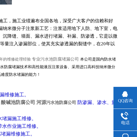
施工，施工业绩遍布全国各地，深受广大客户的信赖和好
漏纳米微分子注浆新工艺：注浆适用地下人防、地下室，电
、沉降缝、墙面、漏水进行堵漏、补漏、防渗透，它是以微
等量注入渗漏部位，使其充实渗透漏的裂缝中，在20年以
年的维修处理经验
专业污水池防腐堵漏公司
本公司是国内防水堵
防水防腐堵漏技术和高性能液压注浆设备、采用进口高科技纳米微分
高难度防水堵漏的能力！
堵漏维修施工。
QQ咨询
、
酸碱池防腐公司 河源
防渗漏、渗水、施
污
水池防腐公司
水堵漏施工维修。
电话
带水作业施工维修。
腐堵漏维修施工。