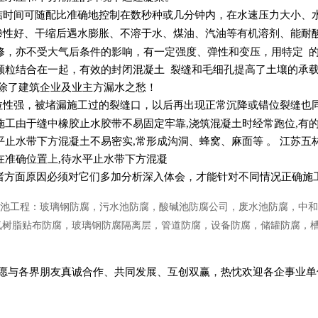
结时间可随配比准确地控制在数秒种或几分钟内，在水速压力大小、
渗性好、干缩后遇水膨胀、不溶于水、煤油、汽油等有机溶剂、能耐
修，亦不受大气后条件的影响，有一定强度、弹性和变压，用特定 
颗粒结合在一起，有效的封闭混凝土 裂缝和毛细孔提高了土壤的承载能
免除了建筑企业及业主方漏水之愁！
拉性强，被堵漏施工过的裂缝口，以后再出现正常沉降或错位裂缝也
施工由于缝中橡胶止水胶带不易固定牢靠,浇筑混凝土时经常跑位,有的
平止水带下方混凝土不易密实,常形成沟洞、蜂窝、麻面等 。 江苏
在准确位置上,待水平止水带下方混凝
方面原因必须对它们多加分析深入体会，才能针对不同情况正确施
池工程：玻璃钢防腐，污水池防腐，酸碱池防腐公司，废水池防腐，中和
氧树脂贴布防腐，玻璃钢防腐隔离层，管道防腐，设备防腐，储罐防腐，
愿与各界朋友真诚合作、共同发展、互创双赢，热忱欢迎各企事业单