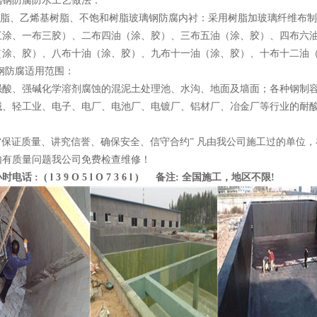
璃钢防腐防水工艺做法：
氧树脂、乙烯基树脂、不饱和树脂玻璃钢防腐内衬：采用树脂加玻璃纤维布
三涂、一布三胶）、二布四油（涂、胶）、三布五油（涂、胶）、四布六
（涂、胶）、八布十油（涂、胶）、九布十一油（涂、胶）、十布十二油
璃钢防腐适用范围：
强酸、强碱化学溶剂腐蚀的混泥土处理池、水沟、地面及墙面；各种钢制
械、轻工业、电子、电厂、电池厂、电镀厂、铝材厂、冶金厂等行业的耐
：“保证质量、讲究信誉、确保安全、信守合约” 凡由我公司施工过的单位
内有质量问题我公司免费检查维修！
话 : ( l 3 9 O 5 l O 7 3 6 l ) 备注: 全国施工，地区不限!