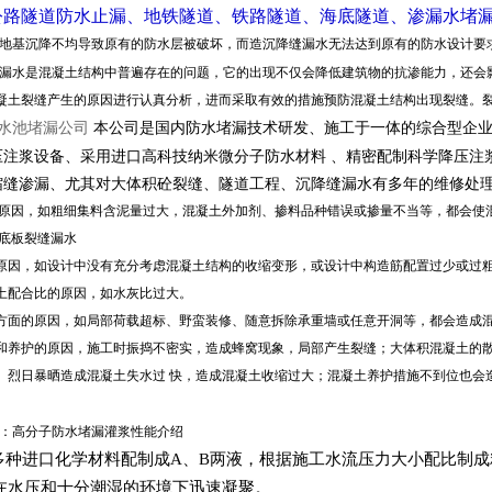
公路隧道防水止漏、地铁隧道、铁路隧道、海底隧道、渗漏水堵
地基沉降不
均导致原有的防水层被破坏，而造沉降缝漏水无法达到原有的防水设计要
漏水是混凝土结构中普遍存在的问题，它的出现不仅会降低建筑物的抗渗能力，还会
凝土裂缝产生的原因进行认真分析，进而采取有效的措施预防混凝土结构出现裂缝。
水池堵漏公司
本公司是国内防水堵漏技术研发、施工于一体的综合型企
压注浆设备、采用进口高科技纳米微分子防水材料 、精密配制科学降压注
缩缝渗漏、尤其对大体积砼裂缝、隧道工程、沉降缝漏水有多年的维修处
原因，如粗细集料含泥量过大，混凝土外加剂、掺料品种错误或掺量不当等，都会使
土底板裂缝漏水
原因，如设计中没有充分考虑混凝土结构的收缩变形，或设计中构造筋配置过少或过粗
土配合比的原因，如水灰比过大。
方面的原因，如局部荷载超标、野蛮装修、随意拆除承重墙或任意开洞等，都会造成
和养护的原因，施工时振捣不密实，造成蜂窝现象，局部产生裂缝；大体积混凝土的散
、烈日暴晒造成混凝土失水过 快，造成混凝土收缩过大；混凝土养护措施不到位也会
：高分子防水堵漏灌浆性能介绍
种进口化学材料配制成A、B两液，根据施工水流压力大小配比制成
在水压和十分潮湿的环境下迅速凝聚。