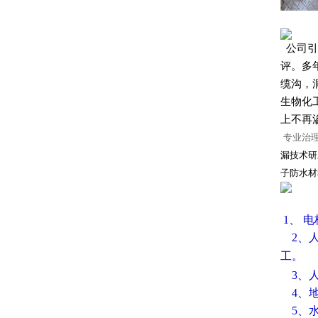
公司引
评。多
缆沟，
生物化
上不再
专业治
漏技术研
子防水材
1、 
2、人
工。
3、
4、
5、