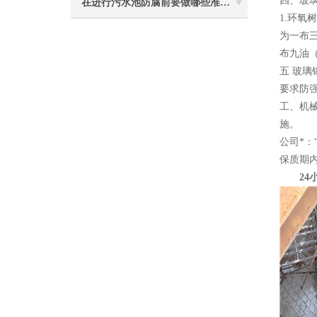
四、玻
在进行污水池防腐前要做哪些准备工作？
1.环
为一布
布九油
五 玻
要求防
工、机
施。
公司*
保质期
24小时电