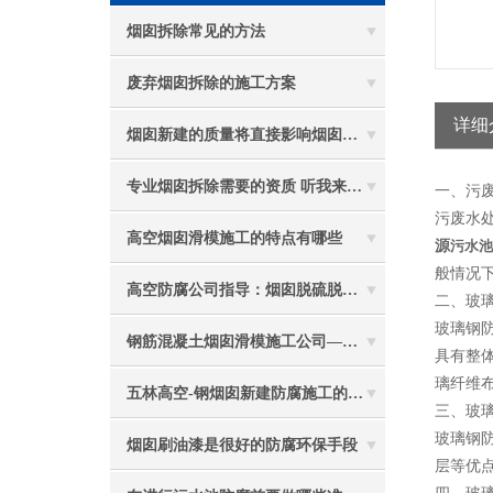
烟囱拆除常见的方法
废弃烟囱拆除的施工方案
详细
烟囱新建的质量将直接影响烟囱防腐工程的难度
专业烟囱拆除需要的资质 听我来给你分析
一、污
污废水
高空烟囱滑模施工的特点有哪些
源
污水池
般情况
高空防腐公司指导：烟囱脱硫脱硝防腐施工要注意些什么？
二、玻
玻璃钢
钢筋混凝土烟囱滑模施工公司——选五林高空
具有整
璃纤维布
五林高空-钢烟囱新建防腐施工的重要性
三、玻
玻璃钢
烟囱刷油漆是很好的防腐环保手段
层等优