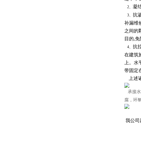
凝
2、
抗
3、
补漏维
之间的
目的,
抗
4、
在建筑
上。水
带固定
上述诸
承接水
腐，环
我公司