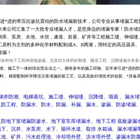
进*进的带压抗渗抗震动的防水堵漏新技术，公司专业从事堵漏工程
年来公司汇集了一大批专业堵漏人才，是您身边的堵漏专家！防水堵
洞库、泵房、水池、水坝，遂道、岩基、矿井等工程施工缝、伸缩缝
工原料为主剂的多种化学材料配制成A、B两液，用特定的高压器具、
渗漏！
理各种地下工程伸缩缝渗漏、尤其对大体积砼裂缝、隧道工程、沉降缝漏水有多
发、施工于一体的综合型企业之一。拥有多年的施工经验、近年来引进*进的
料 、精密配制科学降压注浆堵漏的新工艺、以及高效封堵技术的创新、*具备
电梯井防潮、电梯基坑、施工缝、伸缩缝、沉降缝、墙面 、漏水
防工程、防漏水、防水、防漏、补漏、漏水、渗漏、防渗堵漏
人防地下室堵漏防渗水、地下室车库堵漏水、地下工程 底板渗漏
地下、沉井、水泵房、水下、循环水道、取排 水箱涵、漏水堵漏
水池、矿井、污水处理池、冷却塔外壁、凉水塔外壁、渗漏水防