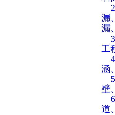
2
漏
漏
3
工
4
涵
5
壁
6
道