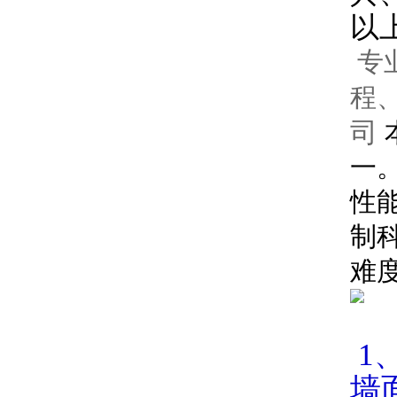
以
专
程
司
一
性
制
难
1
墙