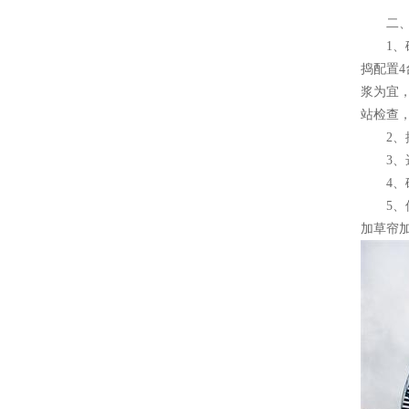
二、施
1、砼
捣配置4
浆为宜
站检查
2、控
3、选
4、砼
5、保
加草帘