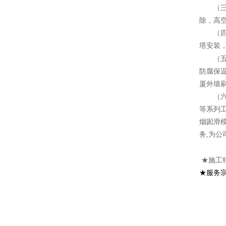
（三）
除，高
（四）
塔安装
（五）
防腐保
厦外墙
（六）
等系列
烟囱滑
务,为公
★施工
★服务