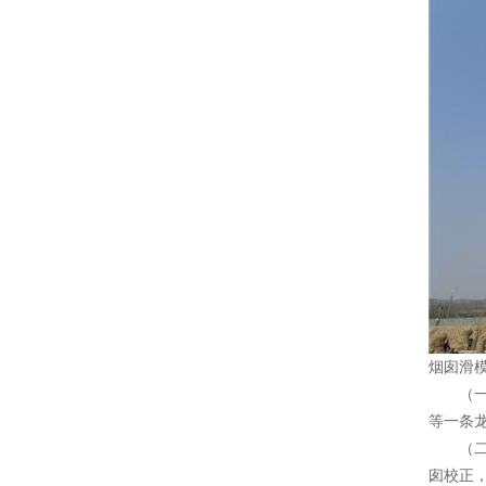
烟囱滑
（一
等一条
（二）
囱校正