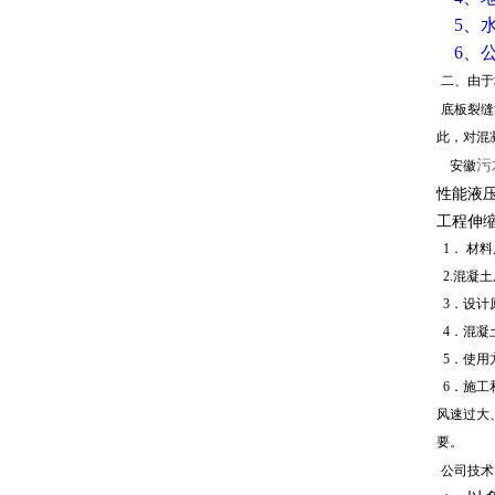
5、
6、
二、由于
底板裂缝
此，对混
污
安徽
性能液
工程伸
1．
材料
2.混凝
3．设计
4
．混凝
5．使用
6．施工
风速过大
要。
公司技术