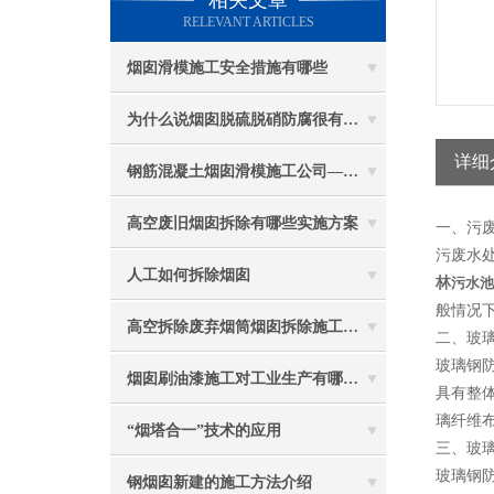
相关文章
RELEVANT ARTICLES
烟囱滑模施工安全措施有哪些
为什么说烟囱脱硫脱硝防腐很有必要
详细
钢筋混凝土烟囱滑模施工公司——选五林高空
高空废旧烟囱拆除有哪些实施方案
一、污
污废水
人工如何拆除烟囱
林
污水池
般情况
高空拆除废弃烟筒烟囱拆除施工措施 ：
二、玻
玻璃钢
烟囱刷油漆施工对工业生产有哪些效能？
具有整
璃纤维布
“烟塔合一”技术的应用
三、玻
玻璃钢
钢烟囱新建的施工方法介绍