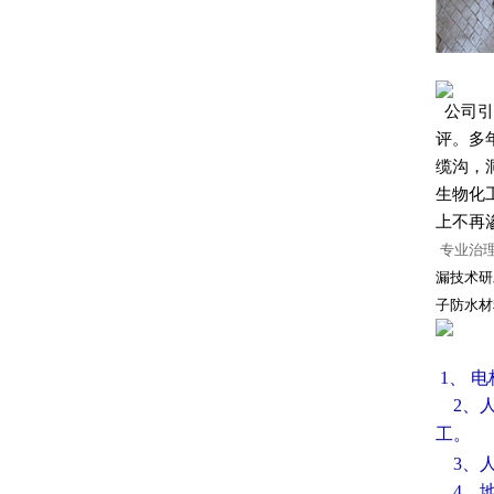
公司引
评。多
缆沟，
生物化
上不再
专业治
漏技术研
子防水材
1、 
2、人
工。
3、
4、