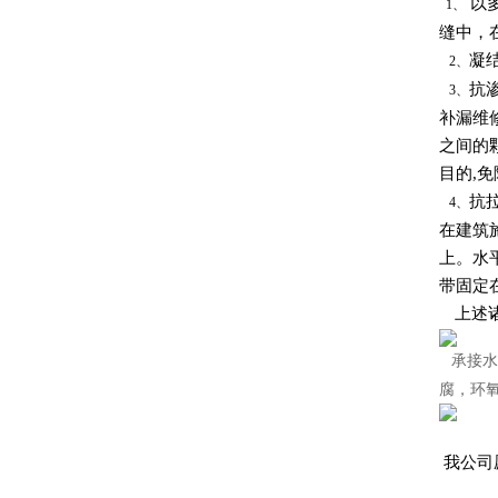
以多
1、
缝中，
凝
2、
抗
3、
补漏维
之间的
目的,
抗
4、
在建筑
上。水
带固定
上述诸
承接水
腐，环
我公司