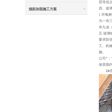
层等优
四、玻
烟囱加固施工方案
1.环
为一布
布九油
五 玻
要求防
工、机
施。
公司*
保质期
24小时电