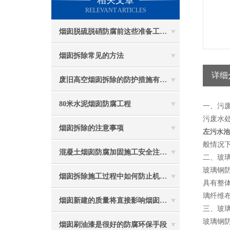
相关文章
RELEVANT ARTICLES
烟囱脱硫脱硝防腐前这些准备工作要做到位
烟囱拆除常见的方法
详细
废旧高空烟囱拆除的防护措施有哪些？
80米水泥烟囱防腐工程
一、污
污废水
烟囱拆除的注意事项
左
污水池
般情况
混凝土烟囱防腐加固施工安全注意事项
二、玻
玻璃钢
烟囱拆除施工过程中如何防止机械伤害
具有整
璃纤维布
烟囱新建的质量将直接影响烟囱防腐工程的难度
三、玻
玻璃钢
烟囱刷油漆是很好的防腐环保手段