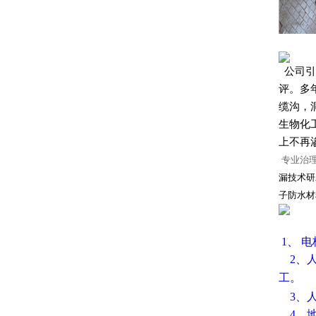
公司引
评。多
缆沟，
生物化
上不再
专业治
漏技术研
子防水材
1、 
2、人
工。
3、
4、