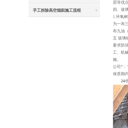
层等优
四、玻
手工拆除高空烟囱施工流程
1.环
为一布
布九油
五 玻
要求防
工、机
施。
公司*
保质期
24小时电