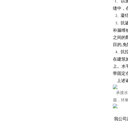
以多
1、
缝中，
凝
2、
抗
3、
补漏维
之间的
目的,
抗
4、
在建筑
上。水
带固定
上述诸
承接水
腐，环
我公司