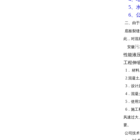
5、
6、
二、由于
底板裂缝
此，对混
污
安徽
性能液
工程伸
1．
材料
2.混凝
3．设计
4
．混凝
5．使用
6．施工
风速过大
要。
公司技术