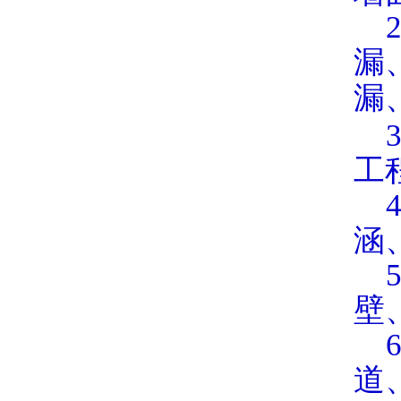
2
漏
漏
3
工
4
涵
5
壁
6
道