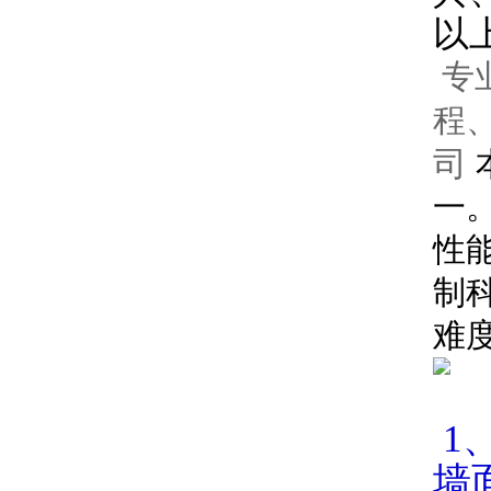
以
专
程
司
一
性
制
难
1
墙