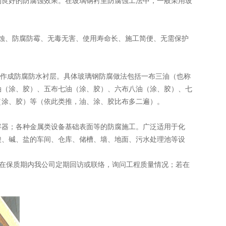
到良好的防腐蚀效果。在玻璃钢衬里防腐蚀工法中，一般采用玻
蚀、防腐防霉、无毒无害、使用寿命长、施工简便、无需保护
制作成防腐防水衬层。具体玻璃钢防腐做法包括一布三油（也称
油（涂、胶）、五布七油（涂、胶）、六布八油（涂、胶）、七
（涂、胶）等（依此类推，油、涂、胶比布多二遍）。
容器；各种金属类设备基础表面等的防腐施工。广泛适用于化
酸、碱、盐的车间、仓库、储槽、墙、地面、污水处理池等设
，在保质期内我公司定期回访或联络，询问工程质量情况；若在