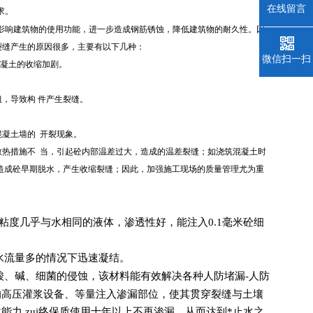
在线留言
求。
影响建筑物的使用功能，进一步造成钢筋锈蚀，降低建筑物的耐久性。因
裂缝产生的原因很多，主要有以下几种：
微信扫一扫
凝土的收缩加剧。
，导致构 件产生裂缝。
混凝土墙的 开裂现象。
热措施不 当，引起砼内部温差过大，造成的温差裂缝；如浇筑混凝土时
造成砼早期脱水，产生收缩裂缝；因此，加强施工现场的质量管理尤为重
粘度几乎与水相同的液体，渗透性好，能注入0.1毫米砼细
水流量多的情况下迅速凝结。
酸、碱、细菌的侵蚀，该材料能有效解决各种人防堵漏-人防
的高压灌浆设备、等量注入渗漏部位，使其贯穿裂缝与土壤
力,zui终保质使用十年以上不再渗漏，从而达到*止水之