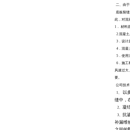
二、由于
底板裂缝
此，对混
1．
材料
2.混凝
3．设计
4
．混凝
5．使用
6．施工
风速过大
要。
公司技术
以多
1、
缝中，
凝
2、
抗
3、
补漏维
之间的