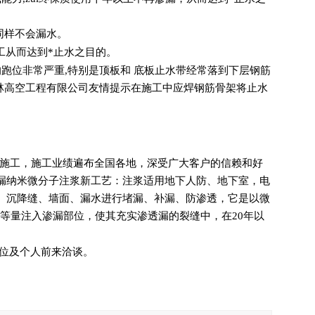
同样不会漏水。
工从而达到*止水之目的。
跑位非常严重,特别是顶板和 底板止水带经常落到下层钢筋
五林高空工程有限公司友情提示在施工中应焊钢筋骨架将止水
程施工，施工业绩遍布全国各地，深受广大客户的信赖和好
漏纳米微分子注浆新工艺：注浆适用地下人防、地下室，电
、沉降缝、墙面、漏水进行堵漏、补漏、防渗透，它是以微
等量注入渗漏部位，使其充实渗透漏的裂缝中，在20年以
位及个人前来洽谈。