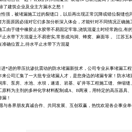
免除了建筑企业及业主方漏水之愁！
拉性强，被堵漏施工过的裂缝口，以后再出现正常沉降或错位裂缝也
方面原因必须对它们多加分析深入体会，才能针对不同情况正确施
施工由于缝中橡胶止水胶带不易固定牢靠,浇筑混凝土时经常跑位,有的
平止水带下方混凝土不易密实,常形成沟洞、蜂窝、麻面等 。 江苏
在准确位置上,待水平止水带下方混凝
引进*进的带压抗渗抗震动的防水堵漏新技术，公司专业从事堵漏工
年来公司汇集了一大批专业堵漏人才，是您身边的堵漏专家！防水堵
洞库、泵房、水池、水坝，遂道、岩基、矿井等工程施工缝、伸缩缝
工原料为主剂的多种化学材料配制成A、B两液，用特定的高压器具、
渗漏！
愿与各界朋友真诚合作、共同发展、互创双赢，热忱欢迎各企事业单