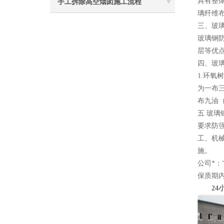
具有整
手工拆除高空烟囱施工流程
璃纤维布
三、玻
玻璃钢
层等优
四、玻
1.环
为一布
布九油
五 玻
要求防
工、机
施。
公司*
保质期
24小时电