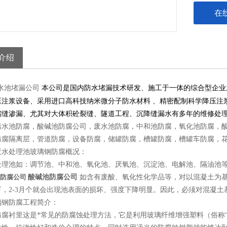
在
介绍
水池堵漏公司
本公司是国内防水堵漏技术研发、施工于一体的综合型企业
压注浆设备、采用进口高科技纳米微分子防水材料 、精密配制科学降压注
缩缝渗漏、尤其对大体积砼裂缝、隧道工程、沉降缝漏水有多年的维修处
污水池防腐，酸碱池防腐公司，废水池防腐，中和池防腐，氧化池防腐，
防腐隔离层，管道防腐，设备防腐，储罐防腐，槽罐防腐，槽罐车防腐，
废水处理池玻璃钢防腐概况：
处理池如：调节池、中和池、氧化池、厌氧池、沉淀池、电解池、隔油池
防腐公司
酸碱池防腐公司
如含有废酸、氧化性化学品等，对以混凝土为
下，2-3月个就会出现池表面的损坏、强度下降明显。因此，必须对混凝
璃钢防腐工程简介：
防腐衬里这是*常见的防腐蚀处理方法，它是利用玻璃纤维增强塑料（俗称