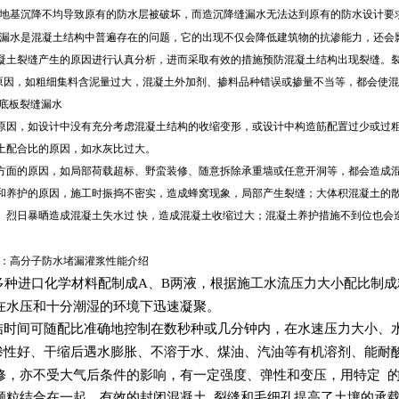
地基沉降不
均导致原有的防水层被破坏，而造沉降缝漏水无法达到原有的防水设计要
漏水是混凝土结构中普遍存在的问题，它的出现不仅会降低建筑物的抗渗能力，还会
凝土裂缝产生的原因进行认真分析，进而采取有效的措施预防混凝土结构出现裂缝。
原因，如粗细集料含泥量过大，混凝土外加剂、掺料品种错误或掺量不当等，都会使混
土底板裂缝漏水
原因，如设计中没有充分考虑混凝土结构的收缩变形，或设计中构造筋配置过少或过粗
土配合比的原因，如水灰比过大。
方面的原因，如局部荷载超标、野蛮装修、随意拆除承重墙或任意开洞等，都会造成
和养护的原因，施工时振捣不密实，造成蜂窝现象，局部产生裂缝；大体积混凝土的散
、烈日暴晒造成混凝土失水过 快，造成混凝土收缩过大；混凝土养护措施不到位也会
：高分子防水堵漏灌浆性能介绍
种进口化学材料配制成A、B两液，根据施工水流压力大小配比制成
在水压和十分潮湿的环境下迅速凝聚。
结时间可随配比准确地控制在数秒种或几分钟内，在水速压力大小、
渗性好、干缩后遇水膨胀、不溶于水、煤油、汽油等有机溶剂、能耐
修，亦不受大气后条件的影响，有一定强度、弹性和变压，用特定 
颗粒结合在一起，有效的封闭混凝土 裂缝和毛细孔提高了土壤的承载能