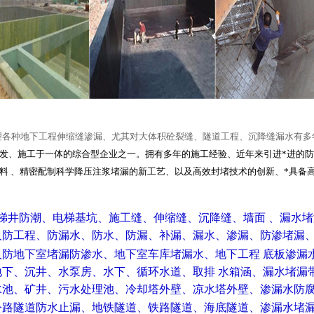
理各种地下工程伸缩缝渗漏、尤其对大体积砼裂缝、隧道工程、沉降缝漏水有多
发、施工于一体的综合型企业之一。拥有多年的施工经验、近年来引进*进的
料 、精密配制科学降压注浆堵漏的新工艺、以及高效封堵技术的创新、*具备
电梯井防潮、电梯基坑、施工缝、伸缩缝、沉降缝、墙面 、漏水
防工程、防漏水、防水、防漏、补漏、漏水、渗漏、防渗堵漏
人防地下室堵漏防渗水、地下室车库堵漏水、地下工程 底板渗漏
地下、沉井、水泵房、水下、循环水道、取排 水箱涵、漏水堵漏
水池、矿井、污水处理池、冷却塔外壁、凉水塔外壁、渗漏水防
公路隧道防水止漏、地铁隧道、铁路隧道、海底隧道、渗漏水堵