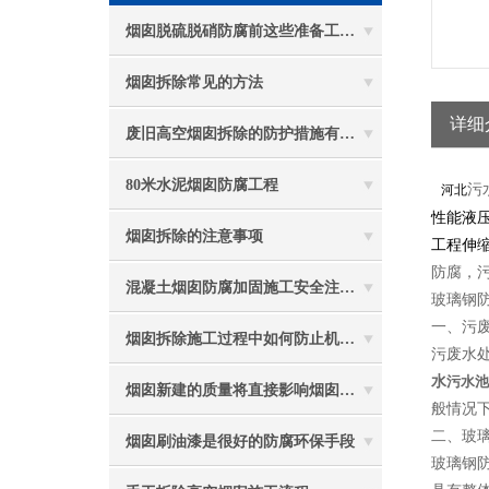
烟囱脱硫脱硝防腐前这些准备工作要做到位
烟囱拆除常见的方法
详细
废旧高空烟囱拆除的防护措施有哪些？
80米水泥烟囱防腐工程
污
河北
性能液
烟囱拆除的注意事项
工程伸
防腐，
混凝土烟囱防腐加固施工安全注意事项
玻璃钢
一、污
烟囱拆除施工过程中如何防止机械伤害
污废水
水
污水池
烟囱新建的质量将直接影响烟囱防腐工程的难度
般情况
二、玻
烟囱刷油漆是很好的防腐环保手段
玻璃钢