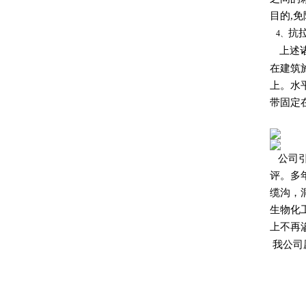
目的,
抗
4、
上述诸
在建筑
上。水
带固定
公司
评。多
缆沟，
生物化
上不再
我公司