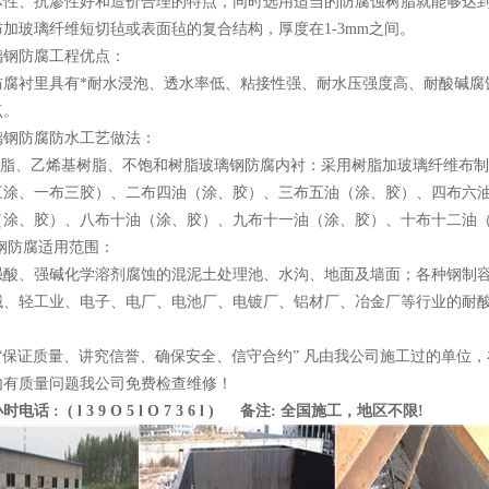
体性、抗渗性好和造价合理的特点，同时选用适当的防腐蚀树脂就能够达
加玻璃纤维短切毡或表面毡的复合结构，厚度在1-3mm之间。
璃钢防腐工程优点：
防腐衬里具有*耐水浸泡、透水率低、粘接性强、耐水压强度高、耐酸碱腐
点。
璃钢防腐防水工艺做法：
氧树脂、乙烯基树脂、不饱和树脂玻璃钢防腐内衬：采用树脂加玻璃纤维布
三涂、一布三胶）、二布四油（涂、胶）、三布五油（涂、胶）、四布六
（涂、胶）、八布十油（涂、胶）、九布十一油（涂、胶）、十布十二油
璃钢防腐适用范围：
强酸、强碱化学溶剂腐蚀的混泥土处理池、水沟、地面及墙面；各种钢制
械、轻工业、电子、电厂、电池厂、电镀厂、铝材厂、冶金厂等行业的耐
：“保证质量、讲究信誉、确保安全、信守合约” 凡由我公司施工过的单位
内有质量问题我公司免费检查维修！
话 : ( l 3 9 O 5 l O 7 3 6 l ) 备注: 全国施工，地区不限!