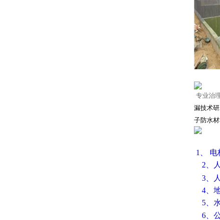
专业治
漏技术研
子防水材
1、 
2、人
3、
4、
5、
6、