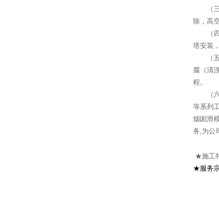
（三）
除，高
（四）
塔安装
（五）
腐（清
程。
（六）
等系列
烟囱滑
务,为公
★施工
★服务