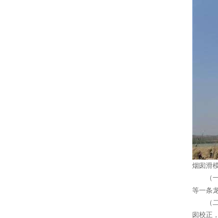
烟囱滑
（一
等一条
（二）
囱校正