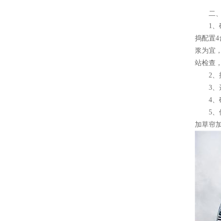
二、施
1、砼
捣配置4
浆为宜
站检查
2、控
3、选
4、砼
5、保
加草帘