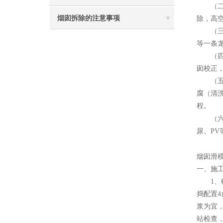
（二）
烟囱拆除的注意事项
除，高
（三
等一条
（四）
囱校正
（五）
腐（清
程。
（六）
尿、P
烟囱滑
一、施
1、砼
捣配置4
浆为宜
站检查