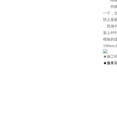
模板
外模安
一个，当
防止胀
筒身中
架上对
模板的
100m
★施工特
★服务