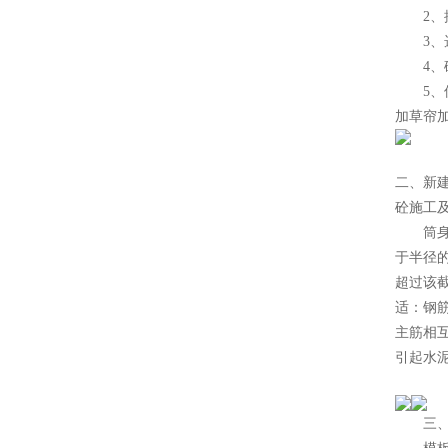
2、控
3、选
4、砼
5、保
加草帘
二、新
砼施工
筒身施
于半径的
超过该截
适：钢筋
主筋相互
引起水泥
三、移