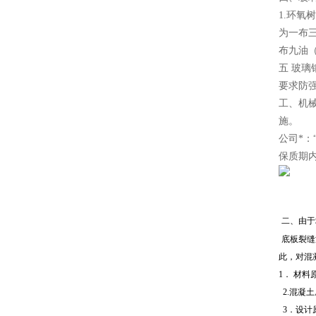
1.环
为一布
布九油
五 玻
要求防
工、机
施。
公司*
保质期
二、由于
底板裂缝
此，对混
1．
材料
2.混凝
3．设计