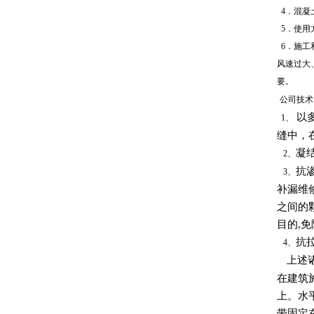
4
．混凝
5．使用
6．施工
风速过大
要。
公司技术
以多
1、
缝中，
凝
2、
抗
3、
补漏维
之间的
目的,
抗
4、
上述诸
在建筑
上。水
带固定