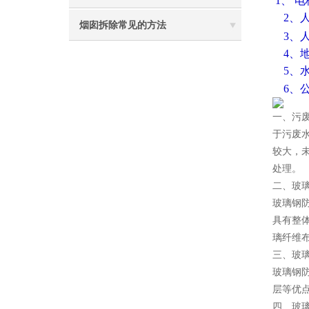
1、 
2、人
烟囱拆除常见的方法
3、
4、
5、
6、
一、污
于污废
较大，
处理。
二、玻
玻璃钢
具有整
璃纤维布
三、玻
玻璃钢
层等优
四、玻