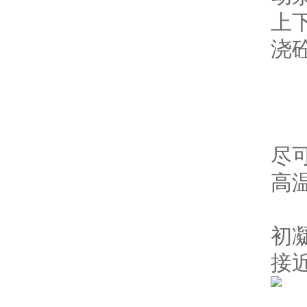
上
浇
2
3
4
尽
高
5
初
接