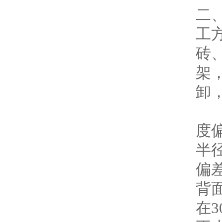
二
工
砖
架
卸
筒
度
半
偏
背
在