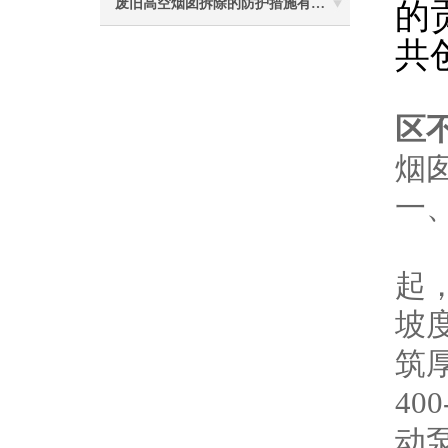
的
废旧高空烟囱拆除的防护措施有哪些？
共
区不
烟
一
1
起
坡
筑
4
动