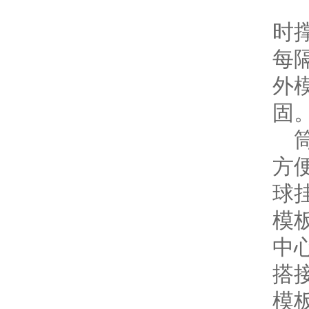
外
时
每
外
固
筒
方
球
模
中
搭
模