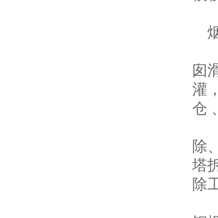
烟
（
囱
灌
仓
（
除
塔
除
（