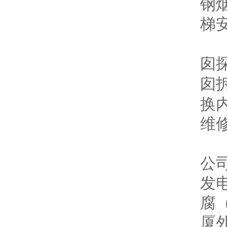
钢
梯
（
囱
囱
换
维
（
公
发
腐
厦