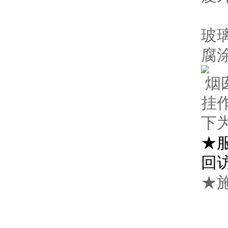
（
玻
腐
烟
挂
下
★
回访
★