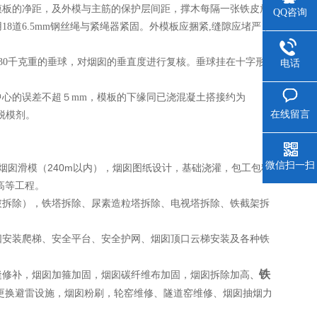
板的净距，及外模与主筋的保护层间距，撑木每隔一张铁皮放
QQ咨询
8道6.5mm钢丝绳与紧绳器紧固。外模板应捆紧,缝隙应堵严，
30千克重的垂球，对烟囱的垂直度进行复核。垂球挂在十字形
电话
中心的误差不超５mm，模板的下缘同已浇混凝土搭接约为
在线留言
脱模剂。
微信扫一扫
烟囱滑模（240m以内），烟囱图纸设计，基础浇灌，包工包料
高等工程。
拆除），铁塔拆除、尿素造粒塔拆除、电视塔拆除、铁截架拆
安装爬梯、安全平台、安全护网、烟囱顶口云梯安装及各种铁
铁
修补，烟囱加箍加固，烟囱碳纤维布加固，烟囱拆除加高
、
更换避雷设施，烟囱粉刷，轮窑维修、隧道窑维修、烟囱抽烟力