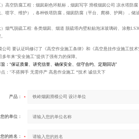
烟囱
高空防腐工程：烟囱刷色环航标，烟囱写字 滑模
公司
凉水塔防腐
洗、喷字、维护），各种铁塔防腐，烟囱防腐（平台、爬梯、护网），储
烟气脱硫工程: 各类烟囱、烟道
脱硫塔内壁粘贴泡沫玻璃砖、涂敷LS3
程。
模公司 要认证吗修订了《高空作业施工条律》和《高空悬挂作业施工技术
司多年来“安全施工”提供了强有力的保障。
宗旨：“保证质量、讲究信誉、确保安全、信守合约、定期回访”
点：“不搭脚手 无需停产 高悬作业施工 *技术 诚信天下
产品：
您的单位：
您的姓名：