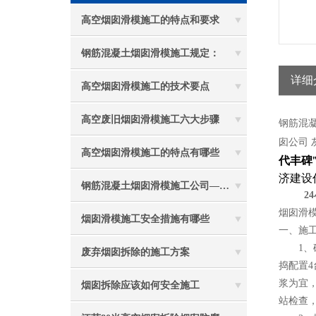
高空烟囱滑模施工的特点和要求
钢筋混凝土烟囱滑模施工规定：
详细
高空烟囱滑模施工的技术要点
高空废旧烟囱滑模施工六大步骤
钢筋混
囱公司
灰
高空烟囱滑模施工的特点有哪些
代丰碑
济建设
钢筋混凝土烟囱滑模施工公司——选五林高空
24
烟囱滑
烟囱滑模施工安全措施有哪些
一、施
1、砼
废弃烟囱拆除的施工方案
捣配置4
浆为宜
烟囱拆除应该如何安全施工
站检查