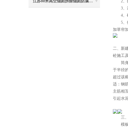
江苏80米高空烟囱拆除烟囱防腐工程施工安全注意事项
2、控
3、选
4、砼
5、保
加草帘
二、新
砼施工
筒身施
于半径的
超过该截
适：钢筋
主筋相互
引起水泥
三、移
模板