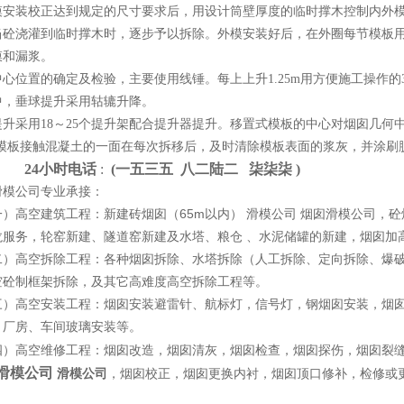
装校正达到规定的尺寸要求后，用设计筒壁厚度的临时撑木控制内外模
砼浇灌到临时撑木时，逐步予以拆除。外模安装好后，在外圈每节模板用1
膜和漏浆。
心位置的确定及检验，主要使用线锤。每上上升1.25m用方便施工操作的
中，垂球提升采用轱辘升降。
提升采用18～25个提升架配合提升器提升。移置式模板的中心对烟囱几何
m,模板接触混凝土的一面在每次拆移后，及时清除模板表面的浆灰，并涂刷
4小时电话
:
(一
五
三
五 八
二
陆
二 柒
柒
柒 )
模公司专业承接：
高空建筑工程：新建砖烟囱（65m以内）
，砼
）
滑模公司 烟囱滑模公司
龙服务，轮窑新建、隧道窑新建及水塔、粮仓
、水泥储罐的新建，烟囱加
高空拆除工程：各种烟囱拆除、水塔拆除（人工拆除、定向拆除、爆破
空砼制框架拆除，及其它高难度高空拆除工程等。
高空安装工程：烟囱安装避雷针、航标灯，信号灯，钢烟囱安装，烟囱
，厂房、车间玻璃安装等。
高空维修工程：烟囱改造，烟囱清灰，烟囱检查，烟囱探伤，烟囱裂缝
滑模公司
滑模公司
，烟囱校正，烟囱更换内衬，烟囱顶口修补，检修或
。