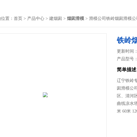
的位置：
首页
>
产品中心
>
建烟囱
>
烟囱滑模
> 滑模公司铁岭烟囱滑模公
铁岭
更新时间： 2
产品型号
简单描述
辽宁铁岭专
囱滑模公司
区、清河
曲线凉水塔冷
米 60米 