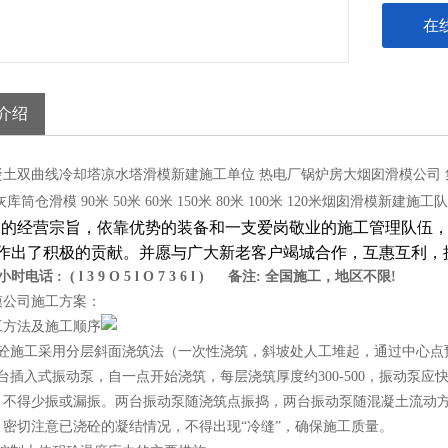
在
介绍
热电厂锅炉房大烟囱滑模公司
凝土双曲线冷却塔凉水塔滑模新建施工单位
库筒仓滑模 90米 50米 60米 150米 80米 100米 120米烟囱滑模新建施工队
"的经营宗旨，依靠优势的装备和一支爱岗敬业的施工管理队伍
作出了积极的贡献。并愿与广大新老客户竭城合作，互惠互利，
小时电话 : ( l 3 9 O 5 l O 7 3 6 l ) 备注: 全国施工，地区不限!
模公司施工方案：
工方法及施工顺序
施工采用分层斜面浇筑法（一次性浇筑，斜坡处人工堆起，通过中心点预
台插入式振动泵，自一点开始浇筑，每层浇筑厚度约300-500，振动泵应快
，不得少振或漏振。两台振动泵随浇筑点振捣，两台振动泵随混凝土流动方
，密切注意已浇砼的凝结情况，不得出现“冷缝”，确保施工质量。