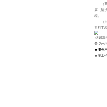
（五）
腐（清
程。
（六）
系列工
烟囱滑
务,为公
★服务
★施工特