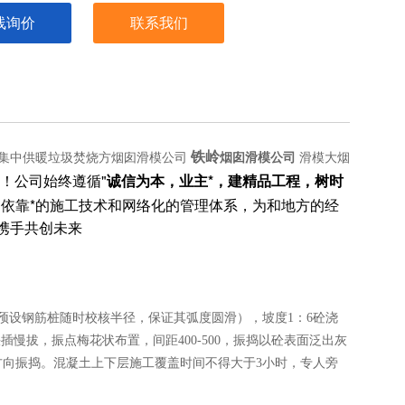
线询价
联系我们
铁岭
滑模大烟
集中供暖垃圾焚烧方烟囱滑模公司
烟囱滑模公司
！公司始终遵循"
诚信为本，业主*，建精品工程，树时
，依靠*的施工技术和网络化的管理体系，为和地方的经
携手共创未来
设钢筋桩随时校核半径，保证其弧度圆滑），坡度1：6砼浇
插慢拔，振点梅花状布置，间距400-500，振捣以砼表面泛出灰
向振捣。混凝土上下层施工覆盖时间不得大于3小时，专人旁