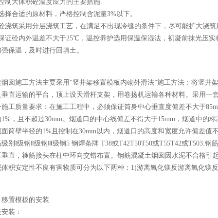
制大体积砼温度应力的主要措施.
择合适的原材料，严格控制含泥量3%以下。
浇筑采用分层浇筑工艺，在满足不出现冷缝的条件下，尽可能扩大浇筑
证砼内外温差不大于25℃，温控养护选用保温保湿法，初凝前抹光压实收
加强保温，及时进行回填土。
建烟囱施工方法主要采用“竖井架移置模板内砌外滑法”施工方法：将竖井
及垂直运输的平台，顶上设天滑杆支架，用卷扬机运输各种材料。采用一
工质量要求：在施工工程中，必须保证筒身中心垂直度偏差不大于85mm
1%，且不超过30mm。烟道口的中心线偏差不得大于15mm，烟道中的
面筒壁半径的1%且控制在30mm以内，烟道口的高度和宽度允许偏差值不得大
级别Ⅰ级钢Ⅱ级钢Ⅲ级钢5 钢焊条牌 T38或T42T50T50或T55T42或T
垂直，箍筋接头在柱中环向交错布置。钢筋混凝土烟囱因水泥不合格引起构件
体积安定性不良有害物质可分为以下两种：1)游离氧化镁反游离氧化镁反速度
置模板的安装
安装：