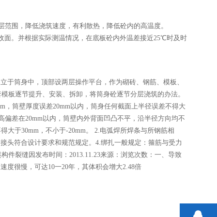
层范围，降低浇筑速度，有利散热，降低砼内的高温度。
面。并根据实际测温情况，在底板砼内外温差接近25℃时及时
架立于筒身中，顶部设两层操作平台，作为砌砖、钢筋、模板、
套模板逐节提升、安装、拆卸，将筒身砼逐节分层浇筑的办法。
，筒壁厚度误差20mm以内，筒身任何截面上半径误差不得大
标高偏差在20mm以内，筒壁内外背面凹凸不平，沿半径方向均不
于30mm，不小于-20mm。 2.电弧焊所焊条与所钢筋相
503.钢筋接头符合设计要求和规范规定。4.绑扎一般规定：箍筋与受力
裂缝因发布时间：2013.11.23来源：浏览次数：一、导致
很慢，可达10一20年，其体积会增大2.48倍