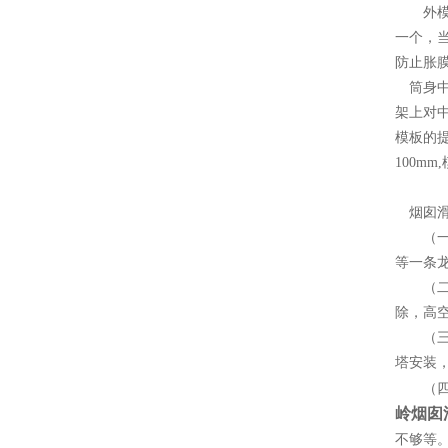
外模安
一个，当
防止胀
筒身中
架上对
模板的
100m
2
烟囱滑
（一
等一条
（二）
除，高
（三）
塔安装
（四）
岭
烟
囱
不够等