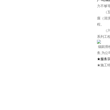
力不够
（五）
腐（清
程。
（六）
系列工
烟囱滑
务,为公
★服务
★施工特