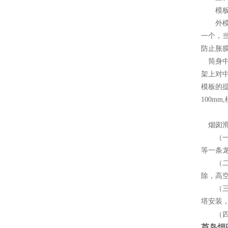
模板
外模安
一个，当
防止胀
筒身中
架上对
模板的
100m
2
烟囱滑
（一
等一条
（二）
除，高
（三）
塔安装
（四）
芦岛
烟