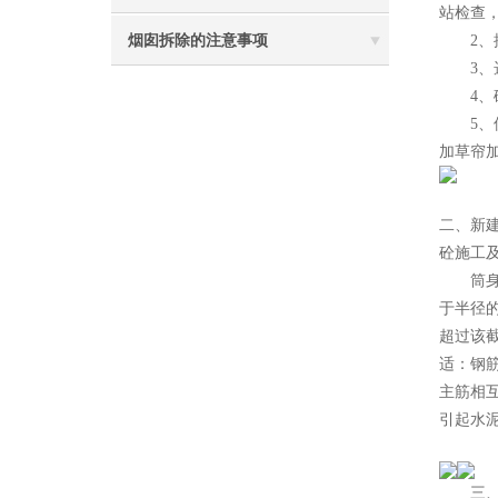
站检查
烟囱拆除的注意事项
2、控
3、选
4、砼
5、保
加草帘
二、新
砼施工
筒身施
于半径的
超过该截
适：钢筋
主筋相互
引起水泥
三、移