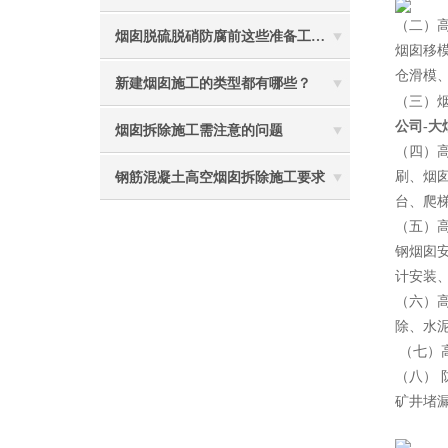
（二）
烟囱脱硫脱硝防腐前这些准备工作要做到位
烟囱移
仓滑模
新建烟囱施工的类型都有哪些？
（三）
公司-
烟囱拆除施工需注意的问题
（四）
刷、烟
钢筋混凝土高空烟囱拆除施工要求
台、爬
（五）
钢烟囱
计安装
（六）
除、水
（七）
（八）
矿井堵
2