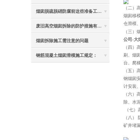
（二）
烟囱脱硫脱硝防腐前这些准备工作要做到位
烟囱移
仓滑模
废旧高空烟囱拆除的防护措施有哪些？
（三）
公司-
烟囱拆除施工需注意的问题
（四）
刷、烟
钢筋混凝土烟囱滑模施工规定：
台、爬
（五）
钢烟囱
计安装
（六）
除、水
（七）
（八）
矿井堵
2