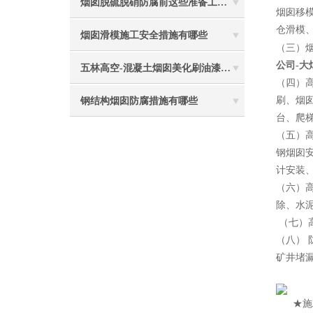
烟囱脱硫脱硝防腐前这些准备工作要做到位
烟囱移
仓滑模
烟囱滑模施工安全措施有哪些
（三）
公司-
五林高空-混凝土烟囱美化刷油漆防腐施工
（四）
刷、烟
钢结构烟囱防腐措施有哪些
台、爬
（五）
钢烟囱
计安装
（六）
除、水
（七）
（八）
矿井堵
2
★施工特