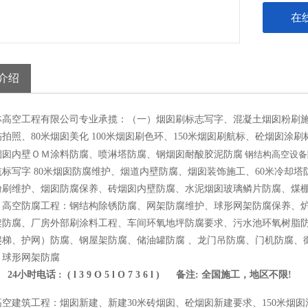
在
介绍
林高空工程有限公司专业承揽：（一）烟囱刷标志写字、混凝土烟囱粉刷
拍照、80米烟囱美化 100米烟囱刷色环、150米烟囱刷航标、砼烟囱涂刷
烟囱内壁ＯＭ涂料防腐、喷淋塔防腐、钢烟囱耐酸胶泥防腐
钢结构高空设备
航标写字 80米烟囱防腐维护、烟道内壁防腐、烟囱装饰施工、60米冷却
粉刷维护、烟囱防腐保养、砖烟囱内壁防腐、水泥烟囱玻璃鳞片防腐、煤
、高空防腐工程：钢结构除锈防腐、网架防腐维护、球形网架防腐保养、
架防腐、厂房外部刷涂料工程、车间环氧地坪防腐要求、污水池环氧树脂
爬梯、护网）防腐、钢屋架防腐、储油罐防腐 、龙门吊防腐、门机防腐、
、球形网架防腐
24小时电话 : ( l 3 9 O 5 l O 7 3 6 l ) 备注: 全国施工，地区不限!
高空建筑工程：烟囱新建、新建30米砖烟囱、砼烟囱新建要求、150米烟