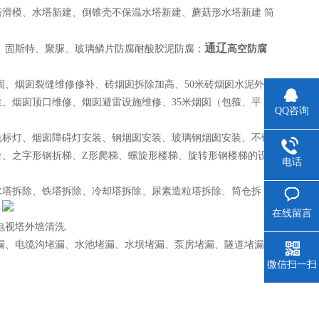
滑模、水塔新建、倒锥壳不保温水塔新建、蘑菇形水塔新建 筒
通辽
、固斯特、聚脲、玻璃鳞片防腐耐酸胶泥防腐；
高空防腐
固、烟囱裂缝维修修补、砖烟囱拆除加高、50米砖烟囱水泥外粉
、烟囱顶口维修、烟囱避雷设施维修、35米烟囱（包箍、平
QQ咨询
航标灯、烟囱障碍灯安装、钢烟囱安装、玻璃钢烟囱安装、不锈
台、之字形钢折梯、Z形爬梯、螺旋形楼梯、旋转形钢楼梯的设
电话
水塔拆除、铁塔拆除、冷却塔拆除、尿素造粒塔拆除、筒仓拆
；
在线留言
视塔外墙清洗.
漏、电缆沟堵漏、水池堵漏、水坝堵漏、泵房堵漏、隧道堵漏、
微信扫一扫