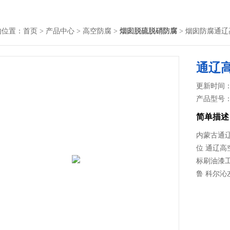
的位置：
首页
>
产品中心
>
高空防腐
>
烟囱脱硫脱硝防腐
> 烟囱防腐通
通辽
更新时间： 2
产品型号
简单描述
内蒙古通
位 通辽高
标刷油漆工
鲁 科尔沁