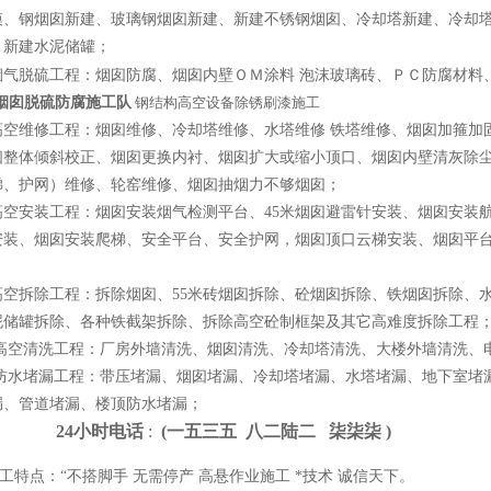
模、钢烟囱新建、玻璃钢烟囱新建、新建不锈钢烟囱、冷却塔新建、冷却塔
、新建水泥储罐；
烟气脱硫工程：烟囱防腐、烟囱内壁ＯＭ涂料 泡沫玻璃砖、ＰＣ防腐材料
大烟囱脱硫防腐施工队
钢结构高空设备除锈刷漆施工
高空维修工程：烟囱维修、冷却塔维修、水塔维修 铁塔维修、烟囱加箍加
囱整体倾斜校正、烟囱更换内衬、烟囱扩大或缩小顶口、烟囱内壁清灰除尘
梯、护网）维修、轮窑维修、烟囱抽烟力不够烟囱；
高空安装工程：烟囱安装烟气检测平台、45米烟囱避雷针安装、烟囱安装
安装、烟囱安装爬梯、安全平台、安全护网，烟囱顶口云梯安装、烟囱平
、
高空拆除工程：拆除烟囱、55米砖烟囱拆除、砼烟囱拆除、铁烟囱拆除、
泥储罐拆除、各种铁截架拆除、拆除高空砼制框架及其它高难度拆除工程
高空清洗工程：厂房外墙清洗、烟囱清洗、冷却塔清洗、大楼外墙清洗、电
 防水堵漏工程：带压堵漏、烟囱堵漏、冷却塔堵漏、水塔堵漏、地下室堵
漏、管道堵漏、楼顶防水堵漏；
4小时电话
:
(一
五
三
五 八
二
陆
二 柒
柒
柒 )
点：“不搭脚手 无需停产 高悬作业施工 *技术 诚信天下。