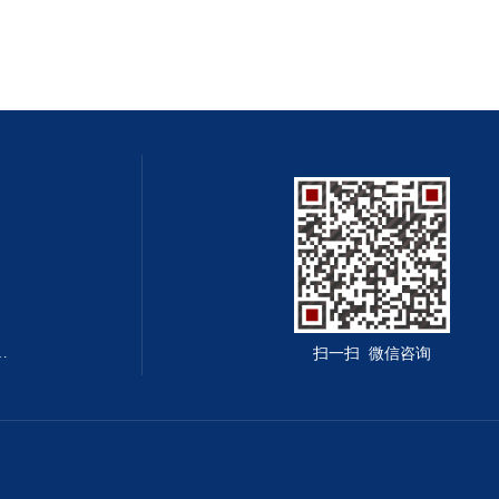
囱.造烟囱.建烟囱公司
扫一扫 微信咨询